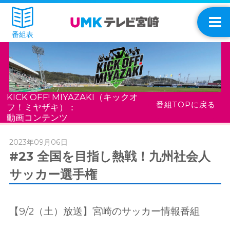
番組表
KICK OFF! MIYAZAKI（キックオ
番組TOPに戻る
フ！ミヤザキ）：
動画コンテンツ
2023年09月06日
#23 全国を目指し熱戦！九州社会人
サッカー選手権
【9/2（土）放送】宮崎のサッカー情報番組