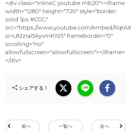
<div class="inlineC youtube mb20"><iframe
width="1280" height="720" style="border:
solid 1px #CCC;"
src="https://www.youtube.com/embed/RqtAX
si=L82zraISkyvmKYz5" frameborder="0"
scrolling="no"
allowfullscreen="allowfullscreen"></iframe>
</div>
シェアする！
前へ
一覧へ
次へ