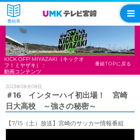
番組表
KICK OFF! MIYAZAKI（キックオ
番組TOPに戻る
フ！ミヤザキ）：
動画コンテンツ
2023年08月08日
＃16 インターハイ初出場！ 宮崎
日大高校 ～強さの秘密～
【7/15（土）放送】宮崎のサッカー情報番組