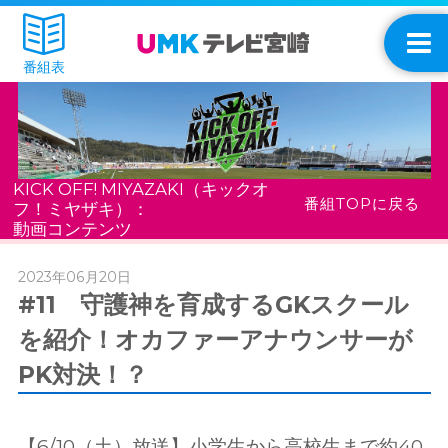
番組表
KICK OFF! MIYAZAKI（キックオ
番組TOPに戻る
フ！ミヤザキ）：
動画コンテンツ
2023年06月20日
#11 守護神を育成するGKスクール
を紹介！オカファーアナウンサーが
PK対決！？
【6/10（土）放送】小学生から高校生まで約40