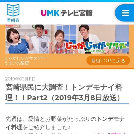
番組表
じゃがじゃがサタデー：
番組TOPに戻る
うまいの秘密
2019年03月11日
宮崎県民に大調査！トンデモナイ料
理！！Part2（2019年3月8日放送）
先週は、愛情とお野菜がたっぷりの
トンデモナ
イ料理
をご紹介しました♪