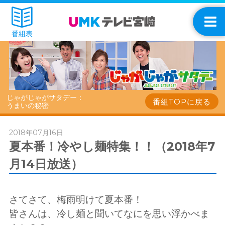
番組表
じゃがじゃがサタデー：
番組TOPに戻る
うまいの秘密
2018年07月16日
夏本番！冷やし麺特集！！（2018年7
月14日放送）
さてさて、梅雨明けて夏本番！
皆さんは、冷し麺と聞いてなにを思い浮かべま