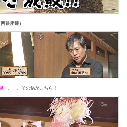
市西銀座通）
鍋
」、、、その鍋がこちら！