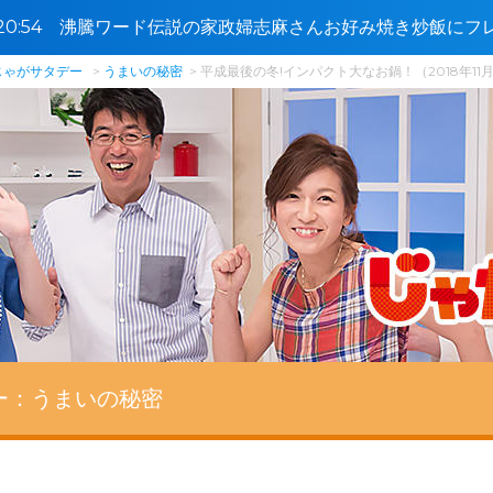
6〜20:54 沸騰ワード伝説の家政婦志麻さんお好み焼き炒飯に
ＳＰ🈑
じゃがサタデー
うまいの秘密
平成最後の冬!インパクト大なお鍋！（2018年11
ー：
うまいの秘密