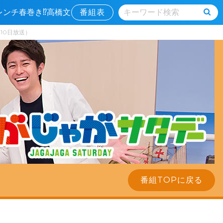
フレンチ春巻き⁉高橋文
番組表
月10日放送）
番組TOPに戻る