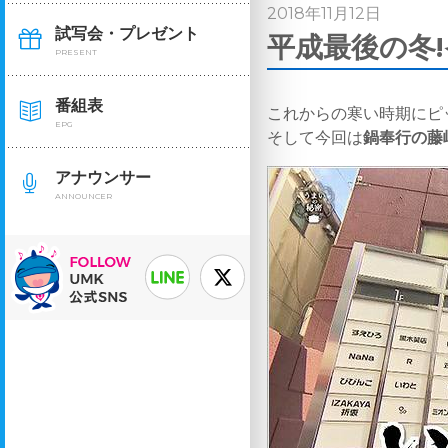
2018年11月12日
試写会・プレゼント
平成最後の冬!
PRESENT
番組表
これからの寒い時期にピ
EPG
そして今回は
鍋奉行の藤
アナウンサー
ANNOUNCER