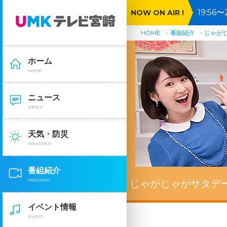
19:5
NOW ON AIR !
哉爆食
HOME
番組紹介
じゃが
ホーム
HOME
ニュース
NEWS
天気・防災
WEATHER
番組紹介
PROGRAM
じゃがじゃがサタデ
イベント情報
EVENT