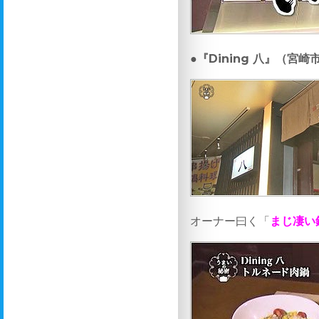
●『
Dining 八
』（宮崎
オーナー曰く「
まじ凄い