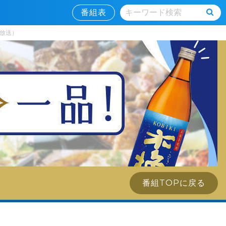
情報
番組表
9日放送）
番組TOPに戻る