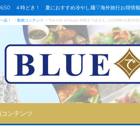
5〜16:50 ４時どき！ 夏におすすめ冷やし麺▽海外旅行お得
で一品！
動画コンテンツ
The Gift of Music 今村さつきさん（2025年09月0
画コンテンツ