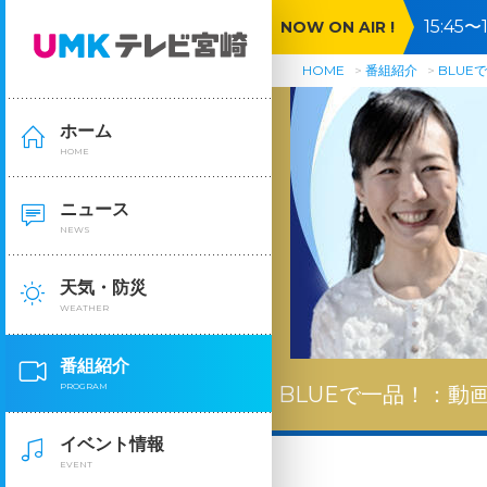
15:4
NOW ON AIR !
HOME
番組紹介
BLUE
ホーム
HOME
ニュース
NEWS
天気・防災
WEATHER
番組紹介
PROGRAM
BLUEで一品！：
動
イベント情報
EVENT