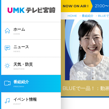
21:0
NOW ON AIR !
🈕🈓
HOME
番組紹介
BLUE
ホーム
HOME
ニュース
NEWS
天気・防災
WEATHER
番組紹介
PROGRAM
BLUEで一品！：
動
イベント情報
EVENT