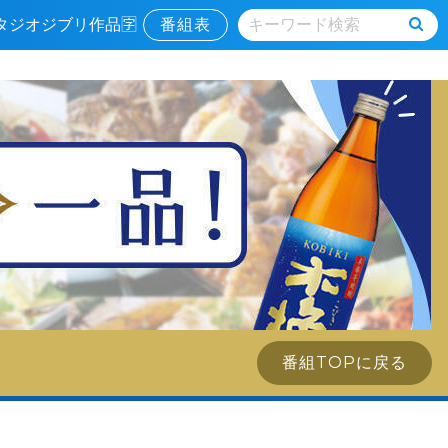
タジオジブリ作品🈑
番組表
番組TOPに戻る