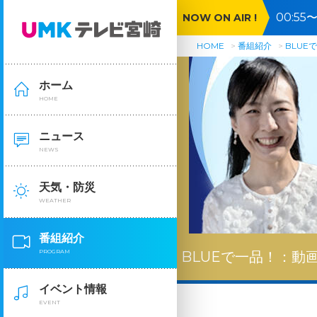
00:5
NOW ON AIR !
ンコン
HOME
番組紹介
BLUE
ホーム
HOME
ニュース
NEWS
天気・防災
WEATHER
番組紹介
PROGRAM
BLUEで一品！：
動
イベント情報
EVENT