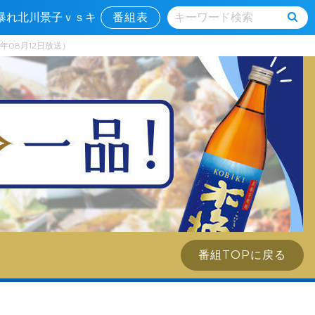
大暴れ北川景子ｖｓキ
番組表
年08月12日放送）
番組TOPに戻る