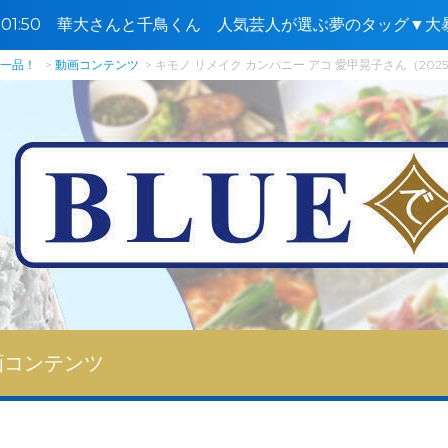
5〜01:50 華大さんと千鳥くん 人気芸人が選ぶ夢のタッグ▼
西野🈑
で一品！
動画コンテンツ
キモノ リメイク カンパニー アコ 愛甲晃子さん（2025
画コンテンツ