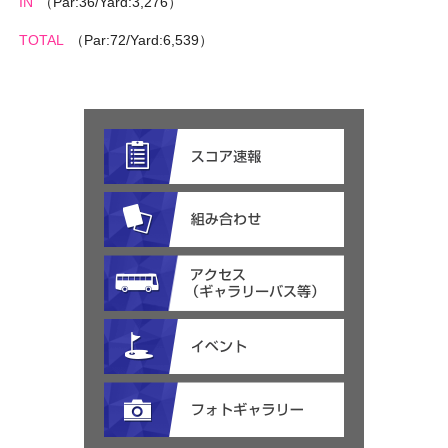
IN
（Par:36/Yard:3,276）
TOTAL
（Par:72/Yard:6,539）