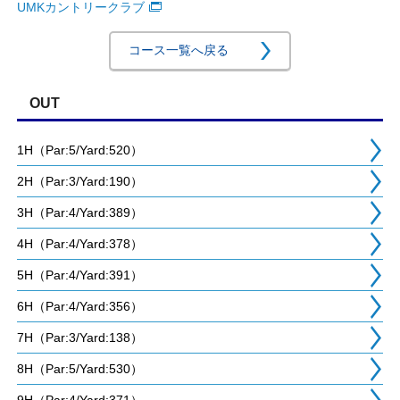
UMKカントリークラブ
コース一覧へ戻る
OUT
1H（Par:5/Yard:520）
2H（Par:3/Yard:190）
3H（Par:4/Yard:389）
4H（Par:4/Yard:378）
5H（Par:4/Yard:391）
6H（Par:4/Yard:356）
7H（Par:3/Yard:138）
8H（Par:5/Yard:530）