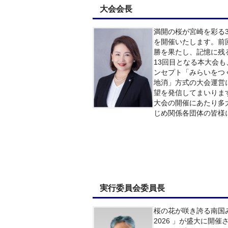
大会会長
満開の桜が宮崎を彩る3月
を開催いたします。前
勝を果たし、記憶に残
13回目となる本大会
ンセプト「みらいをつ
地消」方式の大会運営
望を発信してまいりま
大会の開催にあたり多
じめ関係各団体の皆様
実行委員会委員長
桜の花が咲き誇る南国みや
2026 」が盛大に開