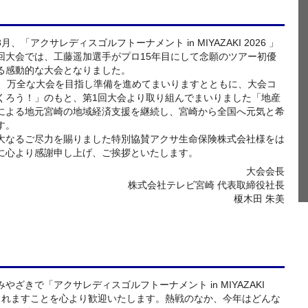
、「アクサレディスゴルフトーナメント in MIYAZAKI 2026 」
回大会では、工藤遥加選手がプロ15年目にして念願のツアー初優
る感動的な大会となりました。
も、万全な大会を目指し準備を進めてまいりますとともに、大会コ
くろう！」のもと、第1回大会より取り組んでまいりました「地産
による地元宮崎の地域経済支援を継続し、宮崎から全国へ元気と希
す。
大なるご尽力を賜りました特別協賛アクサ生命保険株式会社様をは
に心より感謝申し上げ、ご挨拶といたします。
大会会長
株式会社テレビ宮崎 代表取締役社長
榎木田 朱美
ざきで「アクサレディスゴルフトーナメント in MIYAZAKI
催されますことを心より歓迎いたします。熱戦のなか、今年はどんな