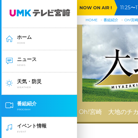
11:25
NOW ON AIR !
HOME
番組紹介
Oh!宮
ホーム
HOME
ニュース
NEWS
天気・防災
WEATHER
番組紹介
PROGRAM
Oh!宮崎 大地のチ
イベント情報
EVENT