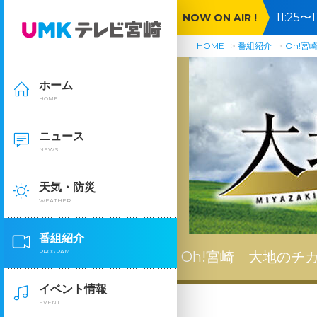
11:25
NOW ON AIR !
HOME
番組紹介
Oh!宮
ホーム
HOME
ニュース
NEWS
天気・防災
WEATHER
番組紹介
PROGRAM
Oh!宮崎 大地のチ
イベント情報
EVENT