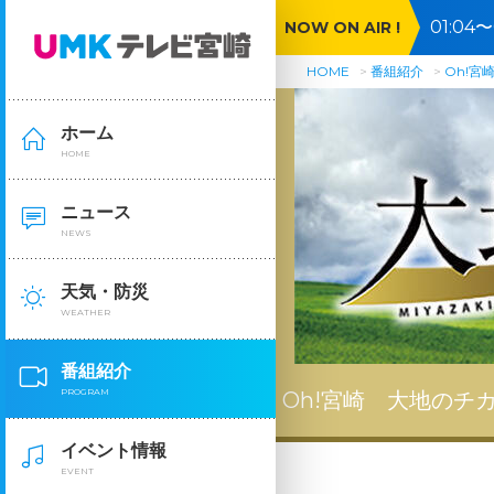
01:0
NOW ON AIR !
HOME
番組紹介
Oh!宮
ホーム
HOME
ニュース
NEWS
天気・防災
WEATHER
番組紹介
PROGRAM
Oh!宮崎 大地のチ
イベント情報
EVENT