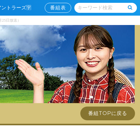
島アントラーズ🈑
番組表
月25日放送）
番組TOPに戻る