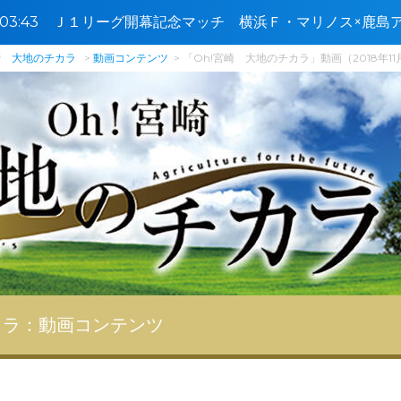
4〜03:43 Ｊ１リーグ開幕記念マッチ 横浜Ｆ・マリノス×鹿
崎 大地のチカラ
動画コンテンツ
「Oh!宮崎 大地のチカラ」動画（2018年11
カラ：
動画コンテンツ