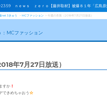
0〜23:59 ｎｅｗｓ ｚｅｒｏ【藤井取材】被爆８１年「広島
に接近🈑
net 3きゅう
MCファッション
今週の衣装（2018年7月27日放送）
う：
MCファッション
018年7月27日放送）
ますか
！
デできめちゃおう
☆