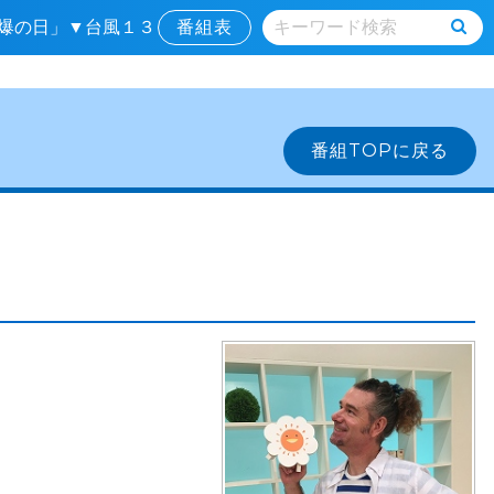
原爆の日」▼台風１３
番組表
番組TOPに戻る