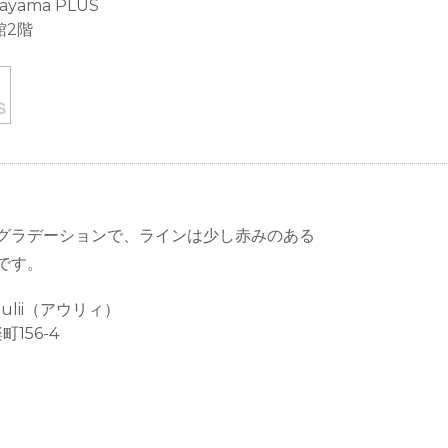
ayama PLUS
館2階
グラデーションで、ラインは少し赤みのある
です。
 aulii（アウリィ）
156-4