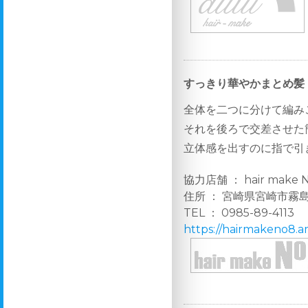
すっきり華やかまとめ髪
全体を二つに分けて編み
それを後ろで交差させた
立体感を出すのに指で引
協力店舗 ： hair make N
住所 ： 宮崎県宮崎市霧島4
TEL ： 0985-89-4113
https://hairmakeno8