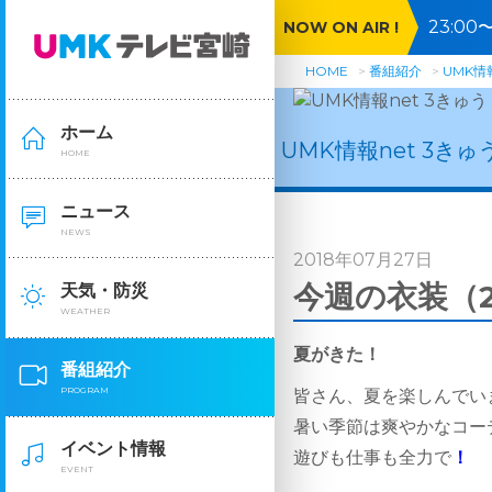
23:0
NOW ON AIR !
号沖縄
HOME
番組紹介
UMK情報
ホーム
UMK情報net 3きゅ
HOME
ニュース
NEWS
2018年07月27日
今週の衣装（2
天気・防災
WEATHER
夏がきた！
番組紹介
PROGRAM
皆さん、夏を楽しんでい
暑い季節は爽やかなコー
イベント情報
遊びも仕事も全力で
！
EVENT