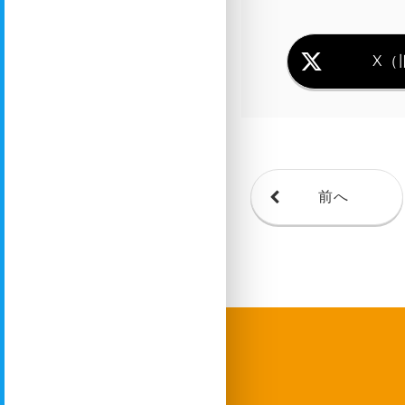
X（旧
前へ