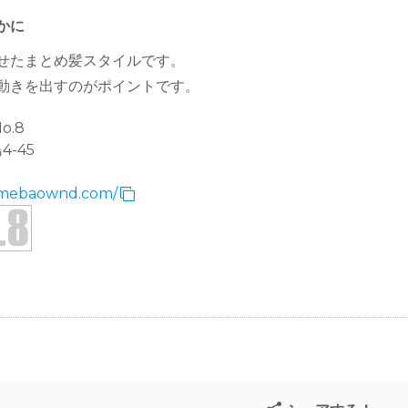
かに
せたまとめ髪スタイルです。
動きを出すのがポイントです。
o.8
-45
.amebaownd.com/