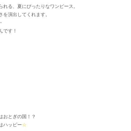
られる、夏にぴったりなワンピース。
さを演出してくれます。
・
んです！
はおとぎの国！？
はハッピー
☆