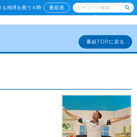
キリも地球を救う４時
番組表
番組TOPに戻る