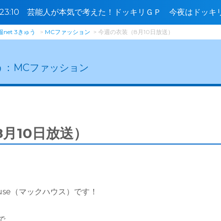
0〜23:10 芸能人が本気で考えた！ドッキリＧＰ 今夜はドッ
🈓
net 3きゅう
MCファッション
今週の衣装（8月10日放送）
う：
MCファッション
月10日放送）
ouse（マックハウス）です！
で