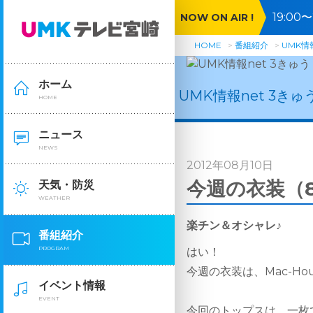
19:0
NOW ON AIR !
間ＳＰ
HOME
番組紹介
UMK情報
ホーム
UMK情報net 3きゅ
HOME
ニュース
NEWS
2012年08月10日
今週の衣装（8
天気・防災
WEATHER
楽チン＆オシャレ♪
番組紹介
PROGRAM
はい！
今週の衣装は、Mac-H
イベント情報
EVENT
今回のトップスは、一枚