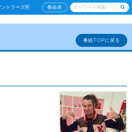
島アントラーズ🈑
番組表
番組TOPに戻る