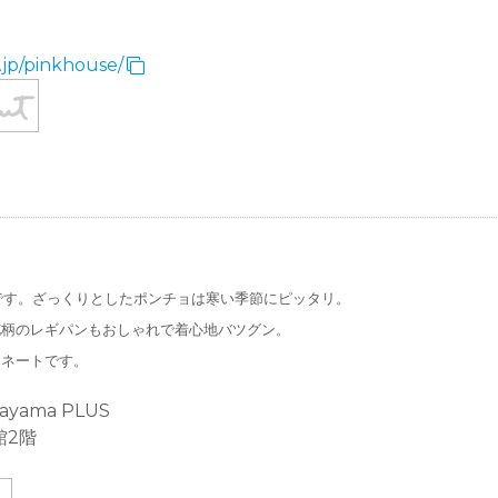
.jp/pinkhouse/
です。ざっくりとしたポンチョは寒い季節にピッタリ。
花柄のレギパンもおしゃれで着心地バツグン。
ィネートです。
ayama PLUS
館2階