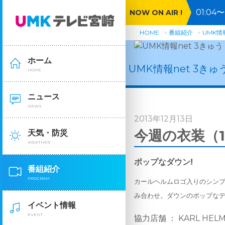
01:0
NOW ON AIR !
HOME
番組紹介
UMK情報
ホーム
UMK情報net 3きゅ
HOME
ニュース
NEWS
2013年12月13日
今週の衣装（1
天気・防災
WEATHER
ポップなダウン!
番組紹介
PROGRAM
カールヘルムロゴ入りのシン
み合わせ。
ダウンのポップな
イベント情報
EVENT
協力店舗 ： KARL HEL