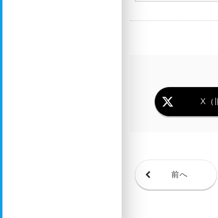
X（旧
前へ