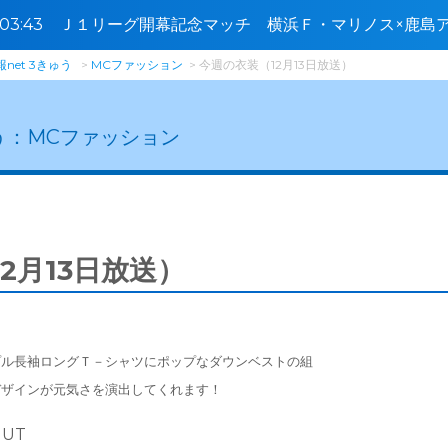
4〜03:43 Ｊ１リーグ開幕記念マッチ 横浜Ｆ・マリノス×鹿
net 3きゅう
MCファッション
今週の衣装（12月13日放送）
う：
MCファッション
2月13日放送）
プル長袖ロングＴ－シャツに
ポップなダウンベストの組
デザインが元気さを演出してくれます！
MUT