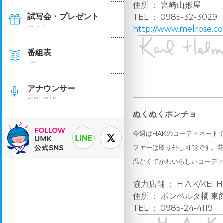
住所 ： 宮崎山形屋
試写会・プレゼント
TEL ： 0985-32-3029
PRESENT
http://www.melrose.co
番組表
EPG
アナウンサー
ANNOUNCER
ぬくぬくポンチョ
今週はHAKのコーディネート
ファーは取り外し可能です。
温かくてかわいらしいコーデ
協力店舗 ： H.A.K/KEI H
住所 ： ボンベルタ橘 東
TEL ： 0985-24-4119