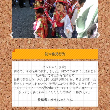
初☆稚児行列
ゆうちゃん（6歳）
初めて、稚児行列に参加しました。初めての衣装に、足袋と下
駄を履いて神宮から背頭まで
最初は緊張した、みんな同じ格好で安心した。片道３時間。お
母さんも一緒にあるいた。稚児さんだけお神輿のしたを通らせ
てもらいました。いい思い出になりました。道路の真ん中を、
さっそうと歩くわが子にただただ感動の二日間でした。
投稿者：ゆうちゃんさん