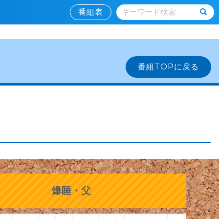
番組表
番組TOPに戻る
爆睡・次女