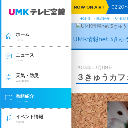
02:2
NOW ON AIR !
HOME
番組紹介
UMK情報
ホーム
UMK情報net 3きゅ
HOME
ニュース
NEWS
2013年03月08日
３きゅうカフ
天気・防災
WEATHER
番組紹介
PROGRAM
爆睡・父
イベント情報
EVENT