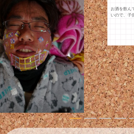
1歳なのに
べている途
は、口にみ