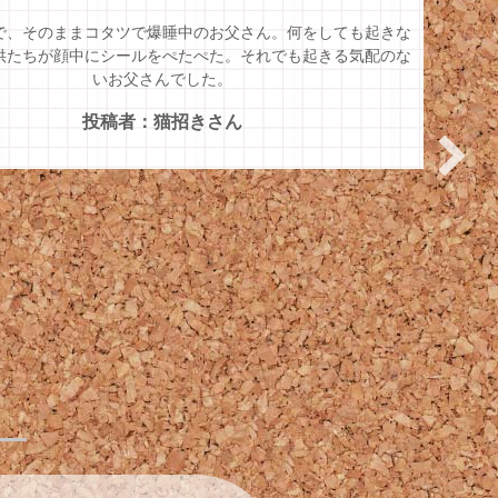
あすみちゃん（1歳）
、全く昼寝をしないあすみちゃん。なので、最近は夕飯を食
中でいつもうとうと、食べ終わったらすぐに爆睡。この日
かんが入ったまま寝てしまいました。あの親にして、この子
あり。
投稿者：猫招きさん