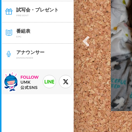
まコタツで爆睡中のお父さん。何をしても起きな
試写会・プレゼント
中にシールをぺたぺた。それでも起きる気配のな
PRESENT
いお父さんでした。
番組表
投稿者：猫招きさん
EPG
アナウンサー
ANNOUNCER