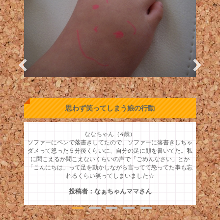
思わず笑ってしまう娘の行動
ななちゃん（4歳）
ペンで落書きしてたので、ソファーに落書きしちゃ
清武町のLakesid
った５分後くらいに、自分の足に顔を書いてた。私
しいイチゴを教え
るか聞こえないくらいの声で「ごめんなさい」とか
お腹いっ
は」って足を動かしながら言ってて怒ってた事も忘
れるくらい笑ってしまいました☆
投稿者：なぁちゃんママさん