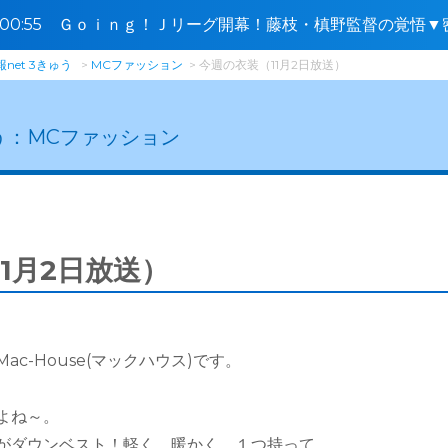
5〜00:55 Ｇｏｉｎｇ！Ｊリーグ開幕！藤枝・槙野監督の覚悟
舞台裏🈑
net 3きゅう
MCファッション
今週の衣装（11月2日放送）
う：
MCファッション
1月2日放送）
c-House(マックハウス)です。
よね～。
がダウンベスト！軽く、暖かく、１つ持って