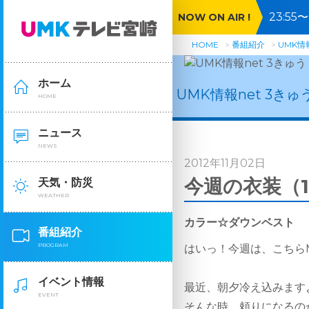
23:5
NOW ON AIR !
５０Ｓ
HOME
番組紹介
UMK情報
ホーム
UMK情報net 3きゅ
HOME
ニュース
NEWS
2012年11月02日
今週の衣装（1
天気・防災
WEATHER
カラー☆ダウンベスト
番組紹介
PROGRAM
はいっ！今週は、こちらMa
イベント情報
最近、朝夕冷え込みます
EVENT
そんな時、頼りになるの