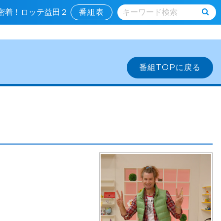
▼密着！ロッテ益田２
番組表
番組TOPに戻る