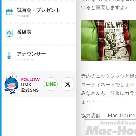
いると重宝しますよ
♪
試写会・プレゼント
PRESENT
番組表
EPG
アナウンサー
ANNOUNCER
赤のチェックシャツと緑
コーディネートでしょ
☆
みなさんも、洋服にカラ
ょ～！！
協力店舗 ： Mac-House