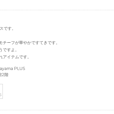
ースです。
モチーフが華やかですてきです。
うですよ。
れアイテムです。
ayama PLUS
館2階