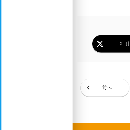
X（旧
前へ