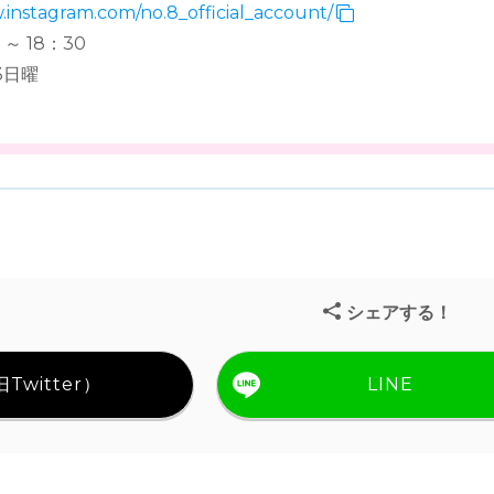
.instagram.com/no.8_official_account/
～ 18：30
3日曜
シェアする！
Twitter）
LINE