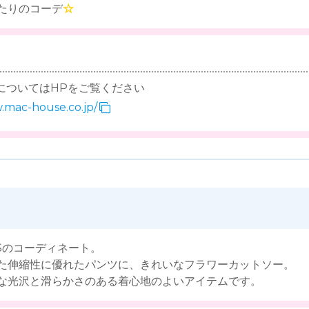
たりのコーデ
☆
についてはHPをご覧ください
.mac-house.co.jp/
LUSのコーディネート。
た伸縮性に優れたパンツに、きれいなフラワーカットソー。
な光沢と滑らかさのある着心地のよいアイテムです。