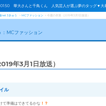
5〜01:50 華大さんと千鳥くん 人気芸人が選ぶ夢のタッグ▼
西野🈑
net 3きゅう
MCファッション
今週の衣装（2019年3月1日放送）
う：
MCファッション
019年3月1日放送）
イル
けて準備はできてるかな
！？