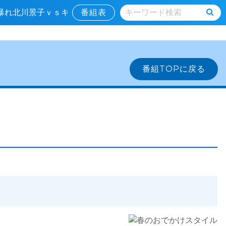
大暴れ北川景子ｖｓキ
番組表
番組TOPに戻る