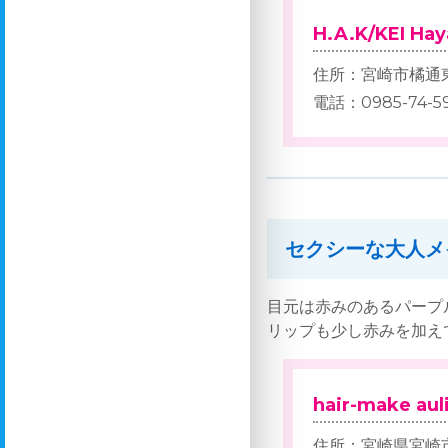
H.A.K/KEI Ha
住所：宮崎市橘通東3
電話：0985-74-5
セクシーな大人メ
目元は赤みのあるパープ
リップも少し赤みを加え
hair-make a
住所：宮崎県宮崎市