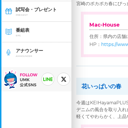
宮崎のポカポカ春にぴっ
試写会・プレゼント
PRESENT
Mac-House
番組表
住所：県内の店舗
EPG
HP：
https://www
アナウンサー
ANNOUNCER
花いっぱいの春
今週はKEIHayamaP
デニムの風合を取り入れ
軽くてやわらかく、上品