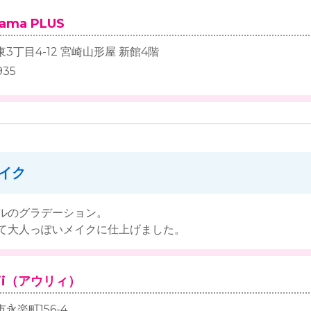
yama PLUS
丁目4-12 宮崎山形屋 新館4階
935
イク
ルのグラデーション。
て大人っぽいメイクに仕上げました。
ulii（アウリィ）
永楽町156-4