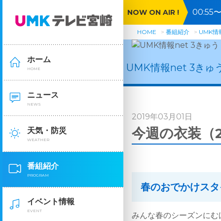
00:5
NOW ON AIR !
ンコン
HOME
番組紹介
UMK情報
ホーム
UMK情報net 3きゅ
HOME
ニュース
NEWS
2019年03月01日
今週の衣装（2
天気・防災
WEATHER
番組紹介
PROGRAM
春のおでかけスタ
イベント情報
EVENT
みんな春のシーズンにむ