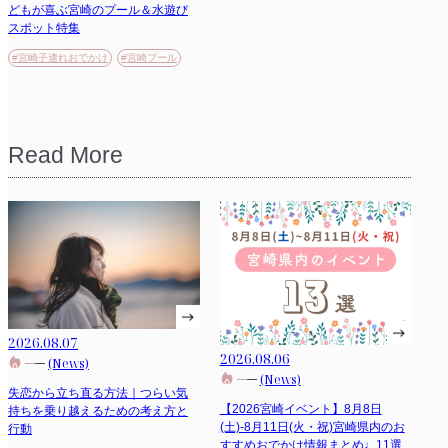
どもが喜ぶ宮崎のプール＆水遊び
スポット特集
#宮崎子連れおでかけ
#宮崎プール
Read More
2026.08.07
2026.08.06
(News)
(News)
失恋から立ち直る方法｜つらい気
【2026宮崎イベント】8月8日
持ちを乗り越えるための考え方と
(土)-8月11日(火・祝)宮崎県内のお
行動
すすめおでかけ情報まとめ♩11選