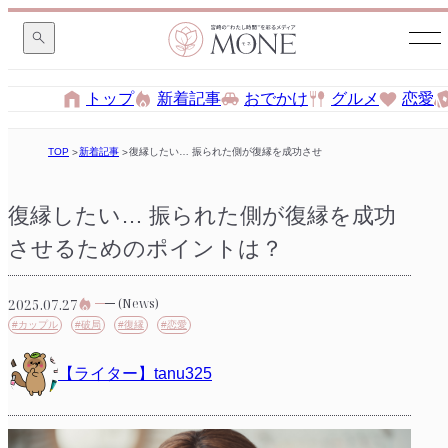
トップ
新着記事
おでかけ
グルメ
恋愛
TOP
新着記事
復縁したい… 振られた側が復縁を成功させるためのポイントは？
復縁したい… 振られた側が復縁を成功
させるためのポイントは？
2025.07.27
(News)
#カップル
#破局
#復縁
#恋愛
【ライター】tanu325