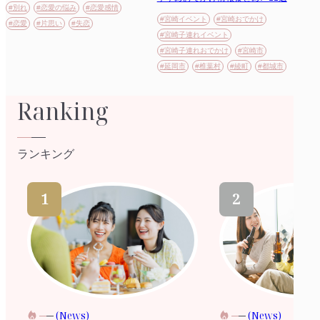
#別れ
#恋愛の悩み
#恋愛感情
#宮崎イベント
#宮崎おでかけ
#恋愛
#片思い
#失恋
#宮崎子連れイベント
#宮崎子連れおでかけ
#宮崎市
#延岡市
#椎葉村
#綾町
#都城市
Ranking
ランキング
(News)
(News)