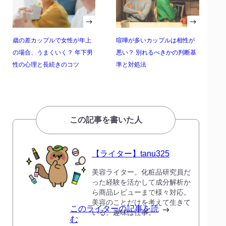
歳の差カップルで女性が年上
喧嘩が多いカップルは相性が
の場合、うまくいく？ 年下男
悪い？ 別れるべきかの判断基
性の心理と長続きのコツ
準と対処法
この記事を書いた人
【ライター】tanu325
美容ライター。化粧品研究員だ
った経験を活かして成分解析か
ら商品レビューまで様々対応。
美容のことだけを考えて生きて
このライターの記事を読
いる。趣味は仕事。
む