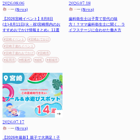
2026.08.06
2026.07.18
(News)
(News)
【2026宮崎イベント】8月8日
歯科衛生士は子育て世代の味
(土)-8月11日(火・祝)宮崎県内のお
方！？ママ歯科衛生士に聞く、ラ
すすめおでかけ情報まとめ♩11選
イフステージに合わせた働き方
#宮崎イベント
#宮崎おでかけ
#宮崎子連れイベント
#宮崎子連れおでかけ
#宮崎市
#延岡市
#椎葉村
#綾町
#都城市
2026.07.17
(News)
【2026年最新】親子で大満足！子