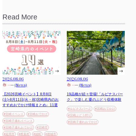
Read More
2026.08.06
2026.08.06
(News)
(News)
【2026宮崎イベント】8月8日
19品種が続々登場!「ルピナスパー
(土)-8月11日(火・祝)宮崎県内のお
ク」で楽しむ夏のぶどう収穫体験
すすめおでかけ情報まとめ♩11選
#ルピナスパーク
#宮崎おでかけ
#宮崎イベント
#宮崎おでかけ
#宮崎ぶどう狩り
#宮崎子連れイベント
#宮崎子連れおでかけ
#宮崎子連れおでかけ
#宮崎市
#延岡市
#椎葉村
#綾町
#都城市