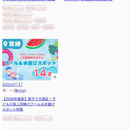
#宮崎イベント
#宮崎おでかけ
#宮崎子連れイベント
#宮崎子連れおでかけ
#宮崎市
#延岡市
#椎葉村
#綾町
#都城市
2026.07.17
(News)
【2026年最新】親子で大満足！子
どもが喜ぶ宮崎のプール＆水遊び
スポット特集
#宮崎子連れおでかけ
#宮崎プール