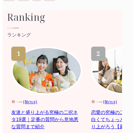
Ranking
ランキング
(News)
(News)
恋愛の究極の二択
友達と盛り上がる究極の二択ネ
白くてちょっと際
タ19選｜定番の質問から意地悪
り上がろう【最新2
な質問まで紹介