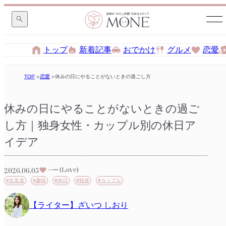
トップ
新着記事
おでかけ
グルメ
恋愛
TOP
恋愛
休みの日にやることがないときの過ごし方｜独身女性・カップル別の休日
休みの日にやることがないときの過ご
し方｜独身女性・カップル別の休日ア
イデア
2026.06.05
(Love)
#女友達
#趣味
#休日
#独身
#カップル
【ライター】ざいつ しおり