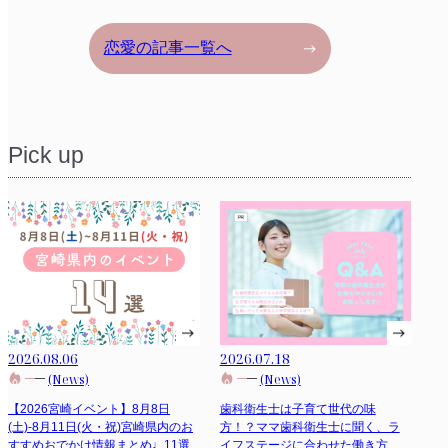
恋愛の記事一覧へ
Pick up
2026.08.06
2026.07.18
(News)
(News)
【2026宮崎イベント】8月8日
歯科衛生士は子育て世代の味
(土)-8月11日(火・祝)宮崎県内のお
方！？ママ歯科衛生士に聞く、ラ
すすめおでかけ情報まとめ♩11選
イフステージに合わせた働き方