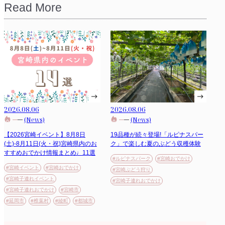
Read More
2026.08.06
2026.08.06
(News)
(News)
【2026宮崎イベント】8月8日
19品種が続々登場!「ルピナスパー
(土)-8月11日(火・祝)宮崎県内のお
ク」で楽しむ夏のぶどう収穫体験
すすめおでかけ情報まとめ♩11選
#ルピナスパーク
#宮崎おでかけ
#宮崎イベント
#宮崎おでかけ
#宮崎ぶどう狩り
#宮崎子連れイベント
#宮崎子連れおでかけ
#宮崎子連れおでかけ
#宮崎市
#延岡市
#椎葉村
#綾町
#都城市