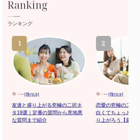
Ranking
ランキング
(News)
(News)
恋愛の究極の二択
友達と盛り上がる究極の二択ネ
白くてちょっと際
タ19選｜定番の質問から意地悪
り上がろう【最新2
な質問まで紹介