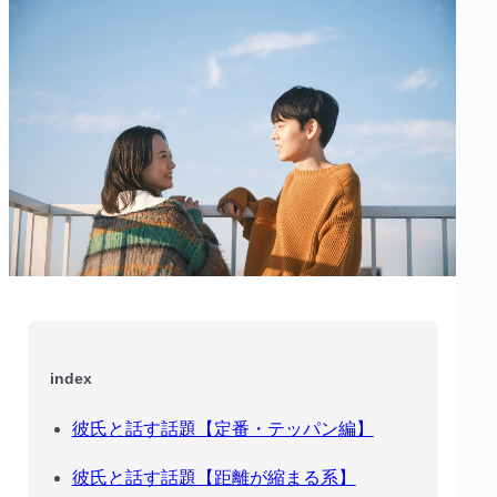
index
彼氏と話す話題【定番・テッパン編】
彼氏と話す話題【距離が縮まる系】