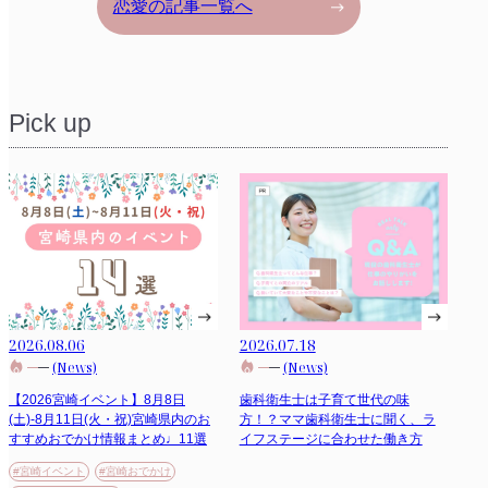
恋愛の記事一覧へ
Pick up
2026.08.06
2026.07.18
(News)
(News)
【2026宮崎イベント】8月8日
歯科衛生士は子育て世代の味
(土)-8月11日(火・祝)宮崎県内のお
方！？ママ歯科衛生士に聞く、ラ
すすめおでかけ情報まとめ♩11選
イフステージに合わせた働き方
#宮崎イベント
#宮崎おでかけ