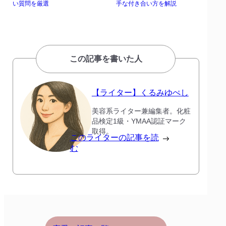
い質問を厳選
手な付き合い方を解説
この記事を書いた人
【ライター】くるみゆぺし
美容系ライター兼編集者。化粧
品検定1級・YMAA認証マーク
取得。
このライターの記事を読
む