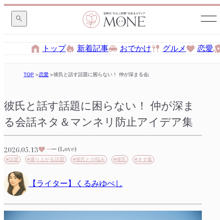
トップ
新着記事
おでかけ
グルメ
恋愛
TOP
恋愛
彼氏と話す話題に困らない！ 仲が深まる会話ネタ＆マンネリ防止アイデア
彼氏と話す話題に困らない！ 仲が深ま
る会話ネタ＆マンネリ防止アイデア集
2026.05.13
(Love)
#話題
#盛り上がる話題
#彼氏との悩み
#彼氏
#ネタ集
【ライター】くるみゆぺし