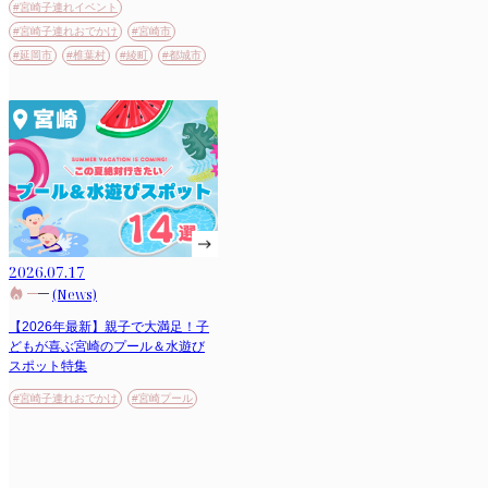
#宮崎子連れイベント
#宮崎子連れおでかけ
#宮崎市
#延岡市
#椎葉村
#綾町
#都城市
2026.07.17
(News)
【2026年最新】親子で大満足！子
どもが喜ぶ宮崎のプール＆水遊び
スポット特集
#宮崎子連れおでかけ
#宮崎プール