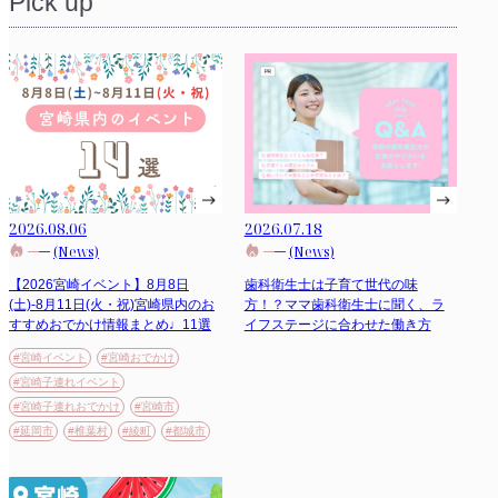
Pick up
2026.08.06
2026.07.18
(News)
(News)
【2026宮崎イベント】8月8日
歯科衛生士は子育て世代の味
(土)-8月11日(火・祝)宮崎県内のお
方！？ママ歯科衛生士に聞く、ラ
すすめおでかけ情報まとめ♩11選
イフステージに合わせた働き方
#宮崎イベント
#宮崎おでかけ
#宮崎子連れイベント
#宮崎子連れおでかけ
#宮崎市
#延岡市
#椎葉村
#綾町
#都城市