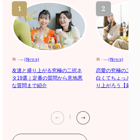
(News)
(News)
恋愛の究極の二択
友達と盛り上がる究極の二択ネ
白くてちょっと際
タ19選｜定番の質問から意地悪
り上がろう【最新2
な質問まで紹介