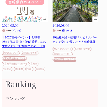
2026.08.06
2026.08.06
(News)
(News)
【2026宮崎イベント】8月8日
19品種が続々登場!「ルピナスパー
(土)-8月11日(火・祝)宮崎県内のお
ク」で楽しむ夏のぶどう収穫体験
すすめおでかけ情報まとめ♩11選
#ルピナスパーク
#宮崎おでかけ
#宮崎イベント
#宮崎おでかけ
#宮崎ぶどう狩り
#宮崎子連れイベント
#宮崎子連れおでかけ
#宮崎子連れおでかけ
#宮崎市
#延岡市
#椎葉村
#綾町
#都城市
Ranking
ランキング