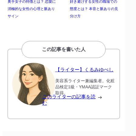
奥手女子の特徴とは？ 恋愛に
好き避けする女性の職場での
消極的な女性の心理と脈あり
態度とは？ 本音と脈ありの見
サイン
分け方
この記事を書いた人
【ライター】くるみゆぺし
美容系ライター兼編集者。化粧
品検定1級・YMAA認証マーク
取得。
このライターの記事を読
む