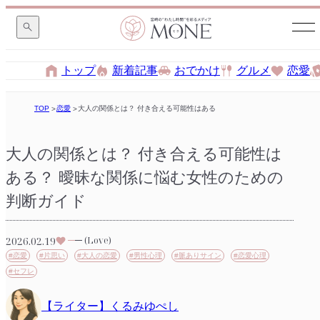
トップ
新着記事
おでかけ
グルメ
恋愛
TOP
恋愛
大人の関係とは？ 付き合える可能性はある？ 曖昧な関係に悩む女性のため
大人の関係とは？ 付き合える可能性は
ある？ 曖昧な関係に悩む女性のための
判断ガイド
2026.02.19
(Love)
#恋愛
#片思い
#大人の恋愛
#男性心理
#脈ありサイン
#恋愛心理
#セフレ
【ライター】くるみゆぺし