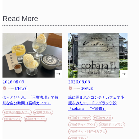
Read More
2026.08.09
2026.08.08
(News)
(News)
ほっとひと息。『玉響珈琲』で特
緑に囲まれたコンテナカフェで小
別な自分時間（宮崎カフェ）
腹をみたす、ドッグラン併設
「cobara」（宮崎市）
#宮崎お洒落カフェ
#宮崎グルメ
#宮崎おでかけ
#宮崎カフェ
#宮崎カフェ
#宮崎コーヒー
#宮崎テイクアウト
#宮崎ドッグラン
#宮崎ペット同伴可カフェ
#宮崎グルメ