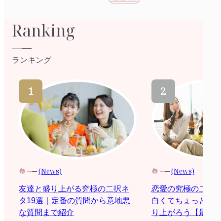
Ranking
ランキング
(News)
(News)
恋愛の究極の二択
友達と盛り上がる究極の二択ネ
白くてちょっと際
タ19選｜定番の質問から意地悪
り上がろう【最新2
な質問まで紹介