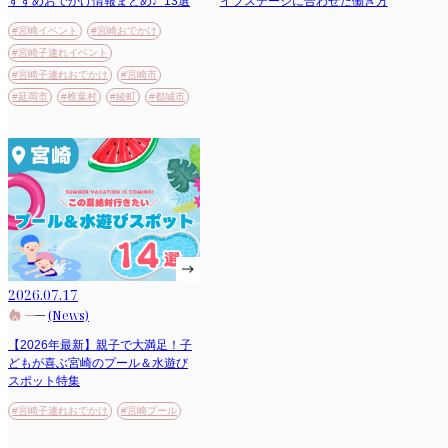
すすめおでかけ情報まとめ♩13選
イフステージに合わせた働き方
#宮崎イベント
#宮崎おでかけ
#宮崎子連れイベント
#宮崎子連れおでかけ
#宮崎市
#延岡市
#椎葉村
#綾町
#都城市
2026.07.17
(News)
【2026年最新】親子で大満足！子
どもが喜ぶ宮崎のプール＆水遊び
スポット特集
#宮崎子連れおでかけ
#宮崎プール