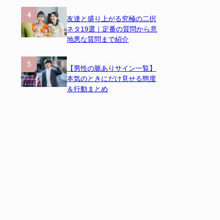
友達と盛り上がる究極の二択
ネタ19選｜定番の質問から意
地悪な質問まで紹介
【男性の脈ありサイン一覧】
本気のときにだけ見せる態度
＆行動まとめ