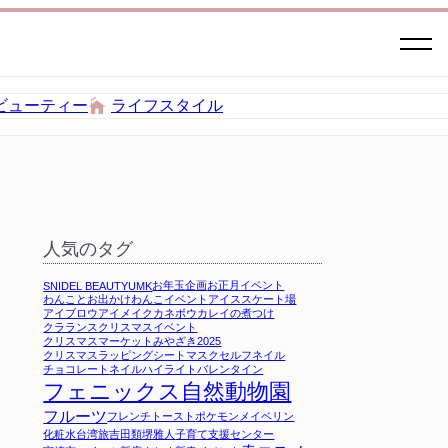
ビューティー
ライフスタイル
人気のタグ
お年玉企画
お正月イベント
SNIDEL BEAUTY
UMK
わんことお出かけ
わんこイベント
アイススケート場
アイブロウ
アイメイク
カネボウ
カレイの煮つけ
クラランス
クリスマスイベント
クリスマスマーケットみやざき2025
クリスマスラッピング
シートマスク
セルフネイル
チョコレート
ネイル
ハイライト
バレンタイン
フェニックス自然動物園
フルーツ
フレンチトースト
ポケモン
メイベリン
化粧水
台湾旅
吉田類
堺雅人
子育て支援センター