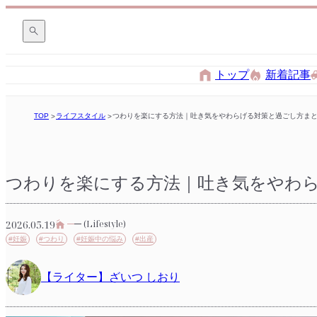
トップ
新着記事
TOP
ライフスタイル
つわりを楽にする方法｜吐き気をやわらげる対策と過ごし方ま
つわりを楽にする方法｜吐き気をやわ
2026.05.19
(Lifestyle)
#妊娠
#つわり
#妊娠中の悩み
#出産
【ライター】ざいつ しおり