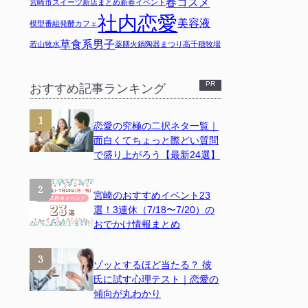
春コスメ
宮崎市スイーツ
新店まとめ
新春イベント
社内恋愛
美容液
模型
番組
発酵カフェ
草食系男子
若山牧水
薬膳火鍋
陶器まつり
高千穂牧場
おすすめ記事ランキング
恋愛の究極の二択ネタ一覧｜
面白くてちょっと際どい質問
で盛り上がろう【最新24選】
宮崎のおすすめイベント23
選！3連休（7/18〜7/20）の
おでかけ情報まとめ
ゾッとするほど当たる？ 彼
氏に試す心理テスト｜恋愛の
傾向が丸わかり