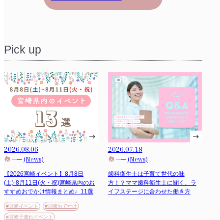
Pick up
2026.08.06
2026.07.18
(News)
(News)
【2026宮崎イベント】8月8日
歯科衛生士は子育て世代の味
(土)-8月11日(火・祝)宮崎県内のお
方！？ママ歯科衛生士に聞く、ラ
すすめおでかけ情報まとめ♩11選
イフステージに合わせた働き方
#宮崎イベント
#宮崎おでかけ
#宮崎子連れイベント