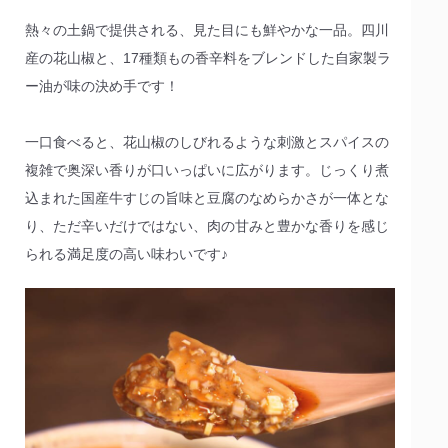
熱々の土鍋で提供される、見た目にも鮮やかな一品。四川
産の花山椒と、17種類もの香辛料をブレンドした自家製ラ
ー油が味の決め手です！
一口食べると、花山椒のしびれるような刺激とスパイスの
複雑で奥深い香りが口いっぱいに広がります。じっくり煮
込まれた国産牛すじの旨味と豆腐のなめらかさが一体とな
り、ただ辛いだけではない、肉の甘みと豊かな香りを感じ
られる満足度の高い味わいです♪