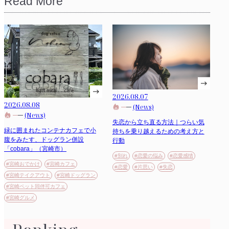
Read More
2026.08.07
2026.08.08
(News)
(News)
失恋から立ち直る方法｜つらい気
緑に囲まれたコンテナカフェで小
持ちを乗り越えるための考え方と
腹をみたす、ドッグラン併設
行動
「cobara」（宮崎市）
#別れ
#恋愛の悩み
#恋愛感情
#宮崎おでかけ
#宮崎カフェ
#恋愛
#片思い
#失恋
#宮崎テイクアウト
#宮崎ドッグラン
#宮崎ペット同伴可カフェ
#宮崎グルメ