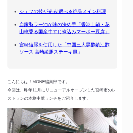
シェフの技が光る!選べる絶品メイン料理
自家製ラー油が味の決め手「香港土鍋・花
山椒香る国産牛すじ煮込みマーボー豆腐」
宮崎綾豚を使用した「中国三大黒酢鎮江酢
ソース 宮崎綾豚ステーキ風」
こんにちは！MONE編集部です。
今回は、昨年11月にリニューアルオープンした宮崎市のレ
ストランの本格中華ランチをご紹介します。