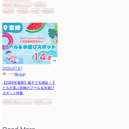
#宮崎子連れおでかけ
#宮崎市
#延岡市
#椎葉村
#綾町
#都城市
2026.07.17
(News)
【2026年最新】親子で大満足！子
どもが喜ぶ宮崎のプール＆水遊び
スポット特集
#宮崎子連れおでかけ
#宮崎プール