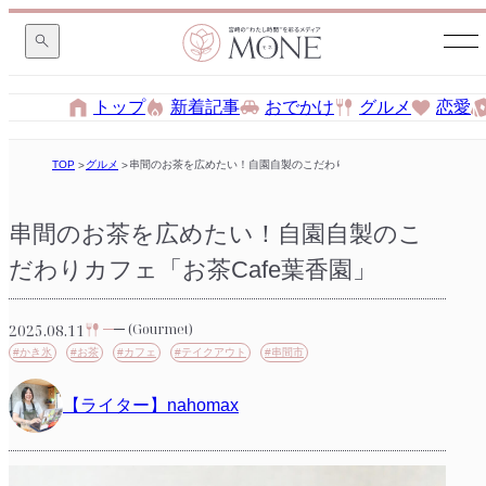
トップ
新着記事
おでかけ
グルメ
恋愛
TOP
グルメ
串間のお茶を広めたい！自園自製のこだわりカフェ「お茶Cafe葉香園」
串間のお茶を広めたい！自園自製のこ
だわりカフェ「お茶Cafe葉香園」
2025.08.11
(Gourmet)
#かき氷
#お茶
#カフェ
#テイクアウト
#串間市
【ライター】nahomax