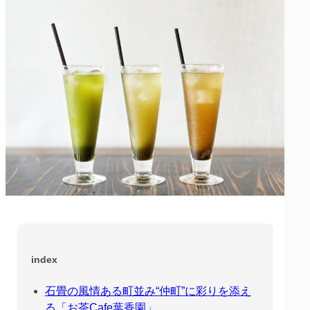
index
石畳の風情ある町並み“仲町”に彩りを添え
る「お茶Cafe葉香園」