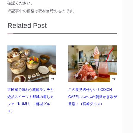
確認ください。
※記事中の価格は取材当時のものです。
Related Post
古民家で味わう蒸籠ランチと
この夏見逃せない！COICH
絶品スイーツ！都城の癒しカ
CAFEにふわふわ贅沢かき氷が
フェ「KUMU」（都城グル
登場！（宮崎グルメ）
メ）