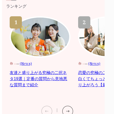
ランキング
(News)
(News)
恋愛の究極の二択
友達と盛り上がる究極の二択ネ
白くてちょっと際
タ19選｜定番の質問から意地悪
り上がろう【最新2
な質問まで紹介