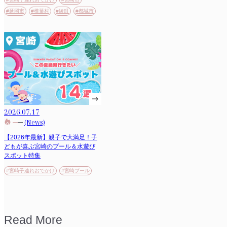
#延岡市
#椎葉村
#綾町
#都城市
2026.07.17
(News)
【2026年最新】親子で大満足！子
どもが喜ぶ宮崎のプール＆水遊び
スポット特集
#宮崎子連れおでかけ
#宮崎プール
Read More