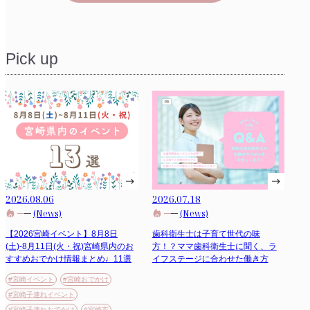
Pick up
2026.08.06
2026.07.18
(News)
(News)
【2026宮崎イベント】8月8日
歯科衛生士は子育て世代の味
(土)-8月11日(火・祝)宮崎県内のお
方！？ママ歯科衛生士に聞く、ラ
すすめおでかけ情報まとめ♩11選
イフステージに合わせた働き方
#宮崎イベント
#宮崎おでかけ
#宮崎子連れイベント
#宮崎子連れおでかけ
#宮崎市