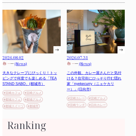
2026.08.02
2026.07.31
(News)
(News)
大きなクレープにびっくり！トッ
この外観、カレー屋さんだと気付
ピングで何度でも楽しめる「TEA
ける？住宅街にひっそり佇む隠れ
STAND SABO」(都城市）
家「nyekecurry（ニェケカリ
ー）」(日向市)
#宮崎カフェ
#宮崎グルメ
#宮崎カレー
#宮崎グルメ
#都城カフェ
#都城グルメ
#宮崎ランチ
#日向カレー
#都城スイーツ
#都城市
Ranking