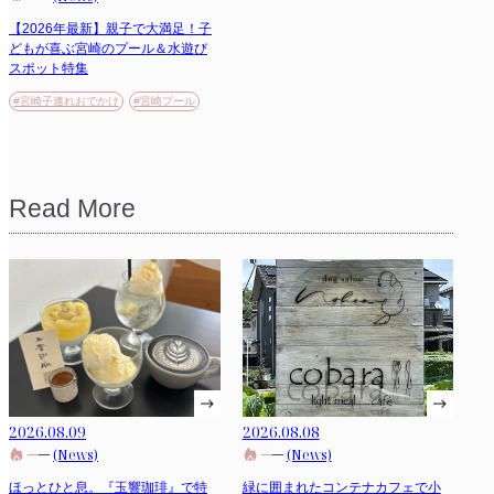
【2026年最新】親子で大満足！子
どもが喜ぶ宮崎のプール＆水遊び
スポット特集
#宮崎子連れおでかけ
#宮崎プール
Read More
2026.08.09
2026.08.08
(News)
(News)
ほっとひと息。『玉響珈琲』で特
緑に囲まれたコンテナカフェで小