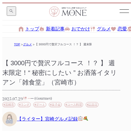
トップ
新着記事
おでかけ
グルメ
恋愛
TOP
グルメ
【 3000円で贅沢フルコース ！？ 】 週末限定！“ 秘密にしたい ” お
【 3000円で贅沢フルコース ！？ 】 週
末限定！“ 秘密にしたい ” お洒落イタリ
アン「雑食堂」（宮崎市）
2025.07.29
(Gourmet)
#宮崎市
#ランチ
#デート
#女子会
#コース料理
#記念日
【ライター】宮崎グルメ記録