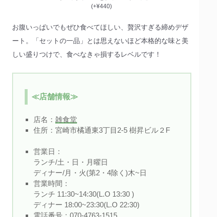
(+¥440)
お腹いっぱいでもぜひ食べてほしい、贅沢すぎる締めデザ
ート。「セットの一品」とは思えないほど本格的な味と美
しい盛りつけで、食べなきゃ損するレベルです！
≪店舗情報≫
店名：
雑食堂
住所：宮崎市橘通東3丁目2-5 樹昇ビル２F
営業日：
ランチ/土・日・月曜日
ディナー/月・火(第2・4除く)木~日
営業時間：
ランチ 11:30~14:30(L.O 13:30 )
ディナー 18:00~23:30(L.O 22:30)
電話番号：070-4763-1515