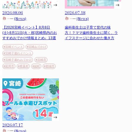
2026.08.06
2026.07.18
(News)
(News)
【2026宮崎イベント】8月8日
歯科衛生士は子育て世代の味
(土)-8月11日(火・祝)宮崎県内のお
方！？ママ歯科衛生士に聞く、ラ
すすめおでかけ情報まとめ♩13選
イフステージに合わせた働き方
#宮崎イベント
#宮崎おでかけ
#宮崎子連れイベント
#宮崎子連れおでかけ
#宮崎市
#延岡市
#椎葉村
#綾町
#都城市
2026.07.17
(News)