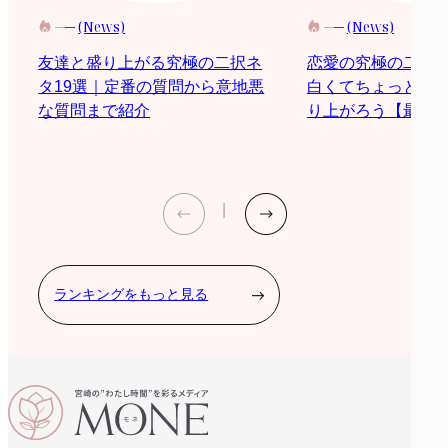
(News)
(News)
恋愛の究極の二択
友達と盛り上がる究極の二択ネ
白くてちょっと際
タ19選｜定番の質問から意地悪
り上がろう【最新2
な質問まで紹介
ランキングをもっと見る