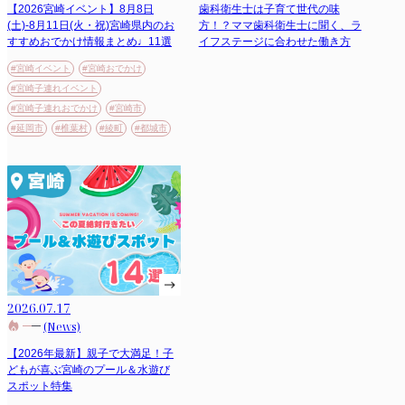
【2026宮崎イベント】8月8日
歯科衛生士は子育て世代の味
(土)-8月11日(火・祝)宮崎県内のお
方！？ママ歯科衛生士に聞く、ラ
すすめおでかけ情報まとめ♩11選
イフステージに合わせた働き方
#宮崎イベント
#宮崎おでかけ
#宮崎子連れイベント
#宮崎子連れおでかけ
#宮崎市
#延岡市
#椎葉村
#綾町
#都城市
2026.07.17
(News)
【2026年最新】親子で大満足！子
どもが喜ぶ宮崎のプール＆水遊び
スポット特集