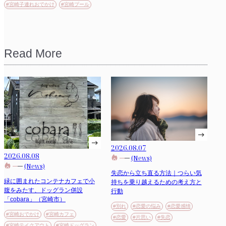
#宮崎子連れおでかけ
#宮崎プール
Read More
2026.08.07
2026.08.08
(News)
(News)
失恋から立ち直る方法｜つらい気
緑に囲まれたコンテナカフェで小
持ちを乗り越えるための考え方と
腹をみたす、ドッグラン併設
行動
「cobara」（宮崎市）
#別れ
#恋愛の悩み
#恋愛感情
#宮崎おでかけ
#宮崎カフェ
#恋愛
#片思い
#失恋
#宮崎テイクアウト
#宮崎ドッグラン