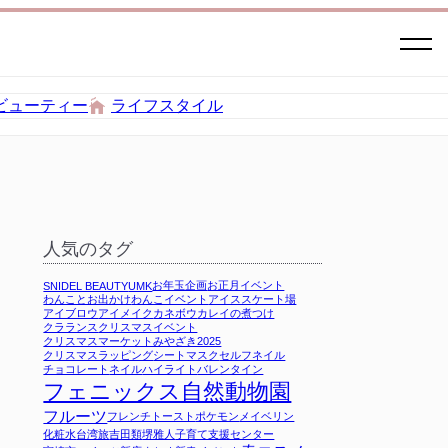
ビューティー
ライフスタイル
人気のタグ
お年玉企画
お正月イベント
SNIDEL BEAUTY
UMK
わんことお出かけ
わんこイベント
アイススケート場
アイブロウ
アイメイク
カネボウ
カレイの煮つけ
クラランス
クリスマスイベント
クリスマスマーケットみやざき2025
クリスマスラッピング
シートマスク
セルフネイル
チョコレート
ネイル
ハイライト
バレンタイン
フェニックス自然動物園
フルーツ
フレンチトースト
ポケモン
メイベリン
化粧水
台湾旅
吉田類
堺雅人
子育て支援センター