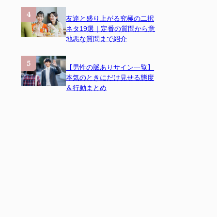
友達と盛り上がる究極の二択
ネタ19選｜定番の質問から意
地悪な質問まで紹介
【男性の脈ありサイン一覧】
本気のときにだけ見せる態度
＆行動まとめ