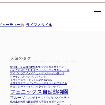
ビューティー
ライフスタイル
人気のタグ
お年玉企画
お正月イベント
SNIDEL BEAUTY
UMK
わんことお出かけ
わんこイベント
アイススケート場
アイブロウ
アイメイク
カネボウ
カレイの煮つけ
クラランス
クリスマスイベント
クリスマスマーケットみやざき2025
クリスマスラッピング
シートマスク
セルフネイル
チョコレート
ネイル
ハイライト
バレンタイン
フェニックス自然動物園
フルーツ
フレンチトースト
ポケモン
メイベリン
化粧水
台湾旅
吉田類
堺雅人
子育て支援センター