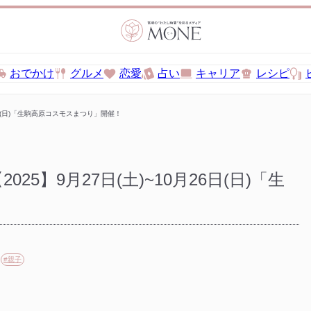
おでかけ
グルメ
恋愛
占い
キャリア
レシピ
6日(日)「生駒高原コスモスまつり」開催！
】9月27日(土)~10月26日(日)「生
#親子