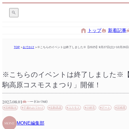
トップ
新着記事
TOP
おでかけ
※こちらのイベントは終了しました※【2025】9月27日(土)~10月2
※こちらのイベントは終了しました※【2025
駒高原コスモスまつり」開催！
2025.08.01
(Go Out)
#宮崎観光
#子連れおでかけ
#生駒高原
#コスモス
#小林市
#デート
#宮崎県
MONE編集部