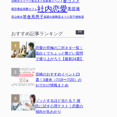
春コスメ
宮崎市スイーツ
新店まとめ
新春イベント
社内恋愛
美容液
模型
番組
発酵カフェ
草食系男子
若山牧水
薬膳火鍋
陶器まつり
高千穂牧場
おすすめ記事ランキング
恋愛の究極の二択ネタ一覧｜
面白くてちょっと際どい質問
で盛り上がろう【最新24選】
宮崎のおすすめイベント23
選！3連休（7/18〜7/20）の
おでかけ情報まとめ
ゾッとするほど当たる？ 彼
氏に試す心理テスト｜恋愛の
傾向が丸わかり