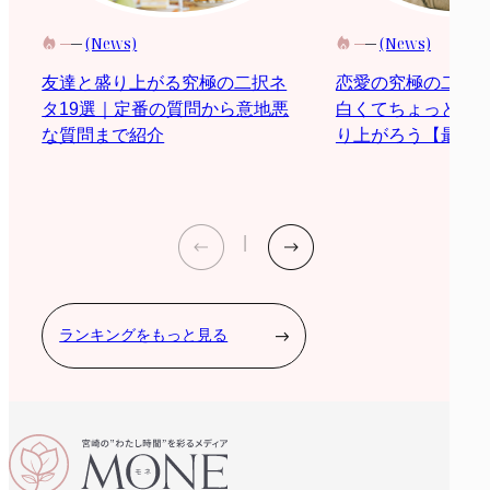
(News)
(News)
恋愛の究極の二択
友達と盛り上がる究極の二択ネ
白くてちょっと際
タ19選｜定番の質問から意地悪
り上がろう【最新2
な質問まで紹介
ランキングをもっと見る