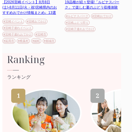
【2026宮崎イベント】8月8日
19品種が続々登場!「ルピナスパー
(土)-8月11日(火・祝)宮崎県内のお
ク」で楽しむ夏のぶどう収穫体験
すすめおでかけ情報まとめ♩13選
#ルピナスパーク
#宮崎おでかけ
#宮崎イベント
#宮崎おでかけ
#宮崎ぶどう狩り
#宮崎子連れイベント
#宮崎子連れおでかけ
#宮崎子連れおでかけ
#宮崎市
#延岡市
#椎葉村
#綾町
#都城市
Ranking
ランキング