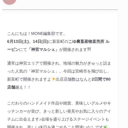
こんにちは！MONE編集部です。
6月13日(土)、14日(日)
に新富町の
こゆ農畜産物直売所 ル
ーピン
にて
「神宮マルシェ」
が開催されます⛩
通常は神宮エリアで開催され、地域の魅力がぎゅっと詰ま
った人気の「神宮マルシェ」。今回は宮崎市を飛び出し、
新富町で開催されますよ
出店店舗数はなんと
2日間で80
店舗
越え！！
こだわりのハンドメイド作品や雑貨、美味しいグルメやキ
ッチンカーが並び、きっと新しい発見やお気に入りのアイ
テムに出会えます♪会場を盛り上げるステージイベントも
開催され、楽しい休日を過ごせること間違いなしです