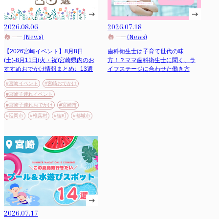
2026.08.06
2026.07.18
(News)
(News)
【2026宮崎イベント】8月8日
歯科衛生士は子育て世代の味
(土)-8月11日(火・祝)宮崎県内のお
方！？ママ歯科衛生士に聞く、ラ
すすめおでかけ情報まとめ♩13選
イフステージに合わせた働き方
#宮崎イベント
#宮崎おでかけ
#宮崎子連れイベント
#宮崎子連れおでかけ
#宮崎市
#延岡市
#椎葉村
#綾町
#都城市
2026.07.17