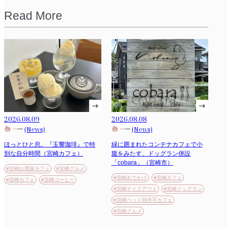
Read More
2026.08.09
2026.08.08
(News)
(News)
ほっとひと息。『玉響珈琲』で特
緑に囲まれたコンテナカフェで小
別な自分時間（宮崎カフェ）
腹をみたす、ドッグラン併設
「cobara」（宮崎市）
#宮崎お洒落カフェ
#宮崎グルメ
#宮崎おでかけ
#宮崎カフェ
#宮崎カフェ
#宮崎コーヒー
#宮崎テイクアウト
#宮崎ドッグラン
#宮崎ペット同伴可カフェ
#宮崎グルメ