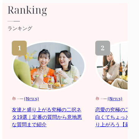
Ranking
ランキング
(News)
(News)
恋愛の究極の二択
友達と盛り上がる究極の二択ネ
白くてちょっと際
タ19選｜定番の質問から意地悪
り上がろう【最新2
な質問まで紹介