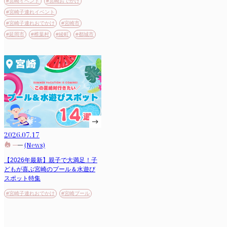
#宮崎イベント
#宮崎おでかけ
#宮崎子連れイベント
#宮崎子連れおでかけ
#宮崎市
#延岡市
#椎葉村
#綾町
#都城市
2026.07.17
(News)
【2026年最新】親子で大満足！子
どもが喜ぶ宮崎のプール＆水遊び
スポット特集
#宮崎子連れおでかけ
#宮崎プール