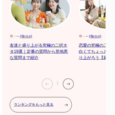
(News)
(News)
恋愛の究極の二択
友達と盛り上がる究極の二択ネ
白くてちょっと際
タ19選｜定番の質問から意地悪
り上がろう【最新2
な質問まで紹介
ランキングをもっと見る