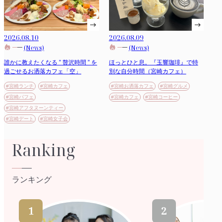
2026.08.10
2026.08.09
(News)
(News)
誰かに教えたくなる ” 贅沢時間 ” を
ほっとひと息。『玉響珈琲』で特
過ごせるお洒落カフェ「空」
別な自分時間（宮崎カフェ）
#宮崎ランチ
#宮崎カフェ
#宮崎お洒落カフェ
#宮崎グルメ
#宮崎パフェ
#宮崎カフェ
#宮崎コーヒー
#宮崎アフタヌーンティー
#宮崎デート
#宮崎女子会
Ranking
ランキング