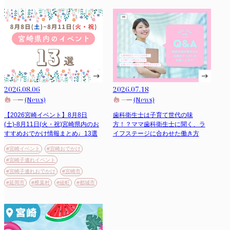
2026.08.06
2026.07.18
(News)
(News)
【2026宮崎イベント】8月8日
歯科衛生士は子育て世代の味
(土)-8月11日(火・祝)宮崎県内のお
方！？ママ歯科衛生士に聞く、ラ
すすめおでかけ情報まとめ♩13選
イフステージに合わせた働き方
#宮崎イベント
#宮崎おでかけ
#宮崎子連れイベント
#宮崎子連れおでかけ
#宮崎市
#延岡市
#椎葉村
#綾町
#都城市