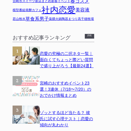
春コスメ
宮崎市スイーツ
新店まとめ
新春イベント
社内恋愛
美容液
模型
番組
発酵カフェ
草食系男子
若山牧水
薬膳火鍋
陶器まつり
高千穂牧場
おすすめ記事ランキング
恋愛の究極の二択ネタ一覧｜
面白くてちょっと際どい質問
で盛り上がろう【最新24選】
宮崎のおすすめイベント23
選！3連休（7/18〜7/20）の
おでかけ情報まとめ
ゾッとするほど当たる？ 彼
氏に試す心理テスト｜恋愛の
傾向が丸わかり