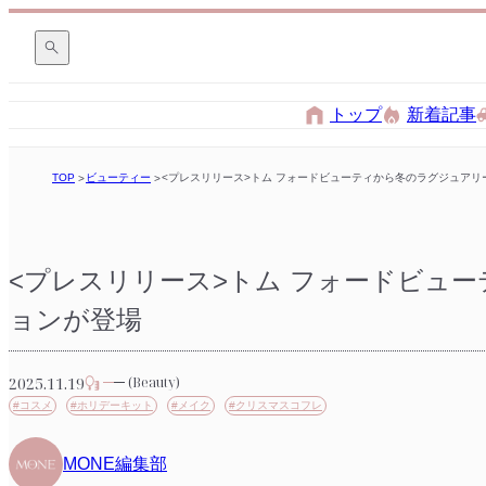
トップ
新着記事
TOP
ビューティー
<プレスリリース>トム フォードビューティから冬のラグジュアリ
<プレスリリース>トム フォードビュ
ョンが登場
2025.11.19
(Beauty)
#コスメ
#ホリデーキット
#メイク
#クリスマスコフレ
MONE編集部