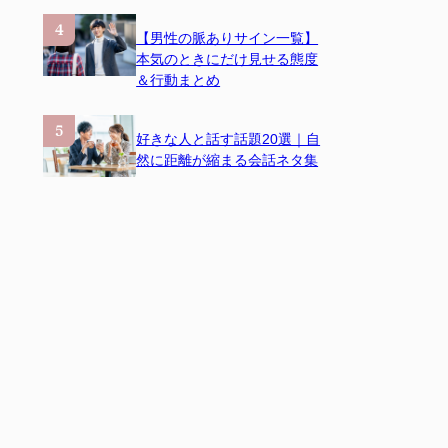
【男性の脈ありサイン一覧】
本気のときにだけ見せる態度
＆行動まとめ
好きな人と話す話題20選｜自
然に距離が縮まる会話ネタ集