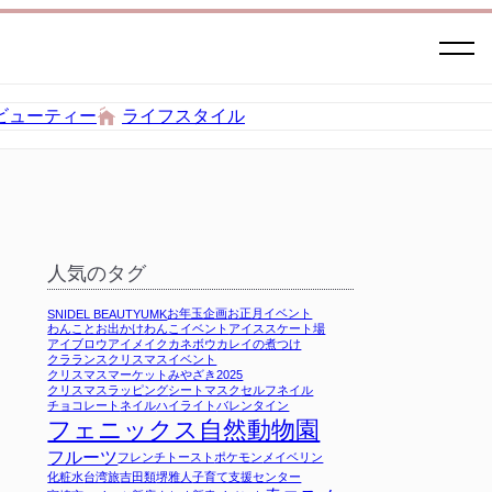
ビューティー
ライフスタイル
人気のタグ
お年玉企画
お正月イベント
SNIDEL BEAUTY
UMK
わんことお出かけ
わんこイベント
アイススケート場
アイブロウ
アイメイク
カネボウ
カレイの煮つけ
クラランス
クリスマスイベント
クリスマスマーケットみやざき2025
クリスマスラッピング
シートマスク
セルフネイル
チョコレート
ネイル
ハイライト
バレンタイン
フェニックス自然動物園
フルーツ
フレンチトースト
ポケモン
メイベリン
化粧水
台湾旅
吉田類
堺雅人
子育て支援センター