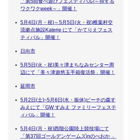
「第5回食べ遊びフェスティバル!～得する
ワクワクweek～」開催！
5月4日(月・祝)～5月5日(火・祝)椎葉村交
流拠点施設Katerie にて「かてりえフェス
ティバル」開催！
日向市
5月5日(火・祝)美々津まちなみセンター周
辺にて「美々津遊悠玉手箱復活祭」開催！
延岡市
5月2日(土)~5月6日(水・振休)ビーチの森す
みえにて「GW すみえ ファミリーフェステ
ィバル」開催！
5月4日(月・祝)西階公園陸上競技場にて
「第37回ゴールデンゲームズinのべおか 」