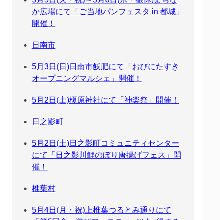
か広場にて「ご当地パンフェスタ in 都城」
開催！
日南市
5月3日(日)日南市飫肥にて「おびにたすき
オープニングマルシェ」開催！
5月2日(土)榎原神社にて「神楽祭」開催！
日之影町
5月2日(土)日之影町コミュニティセンター
にて「日之影川鯉のぼり唐揚げフェス」開
催！
椎葉村
5月4日(月・祝)上椎葉つるとみ通りにて