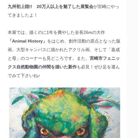
九州初上陸!! 20万人以上を魅了した展覧会
が宮崎にやっ
てきましたよ！
本展では、描くのに1年を費やした全長26mの大作
「Animal History」
をはじめ、創作活動の原点となった版
画、大型キャンパスに描かれたアクリル画、そして「嘉成
と母」のコーナーも見どころです。また、
宮崎市フェニッ
クス自然動物園の仲間を描いた新作
も必見！ぜひ足を運ん
でみて下さいね♪