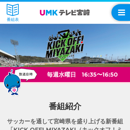
番組表
毎週水曜日
16:35〜16:50
番組紹介
サッカーを通して宮崎県を盛り上げる新番組
「KICK OFF! MIYAZAKI（キックオフ！ミ