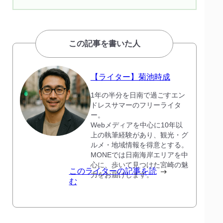
この記事を書いた人
【ライター】菊池時成
1年の半分を日南で過ごすエン
ドレスサマーのフリーライタ
ー。
Webメディアを中心に10年以
上の執筆経験があり、観光・グ
ルメ・地域情報を得意とする。
MONEでは日南海岸エリアを中
心に、歩いて見つけた宮崎の魅
このライターの記事を読
力をお届けします。
む