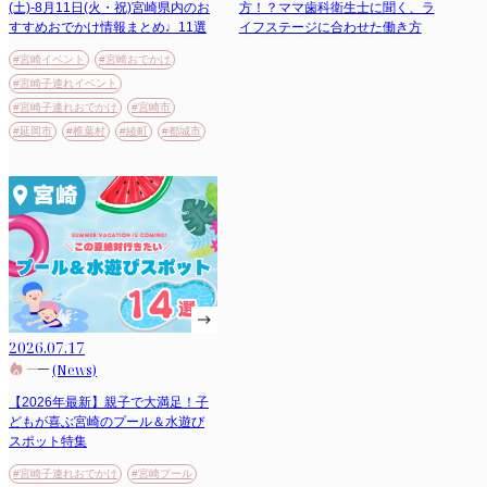
(土)-8月11日(火・祝)宮崎県内のお
方！？ママ歯科衛生士に聞く、ラ
すすめおでかけ情報まとめ♩11選
イフステージに合わせた働き方
#宮崎イベント
#宮崎おでかけ
#宮崎子連れイベント
#宮崎子連れおでかけ
#宮崎市
#延岡市
#椎葉村
#綾町
#都城市
2026.07.17
(News)
【2026年最新】親子で大満足！子
どもが喜ぶ宮崎のプール＆水遊び
スポット特集
#宮崎子連れおでかけ
#宮崎プール