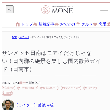
トップ
新着記事
おでかけ
グルメ
恋愛
TOP
おでかけ
サンメッセ日南はモアイだけじゃない！日向灘の絶景を楽しむ園内散
サンメッセ日南はモアイだけじゃな
い！日向灘の絶景を楽しむ園内散策ガイ
ド（日南市）
2026.04.24
(Go Out)
#宮崎観光
#子連れお出かけ
#観光スポット
#サンメッセ日南
#おでかけ
#日南市
【ライター】菊池時成