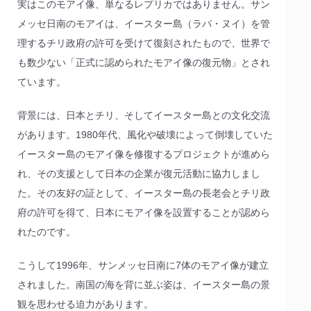
実はこのモアイ像、単なるレプリカではありません。サン
メッセ日南のモアイは、イースター島（ラパ・ヌイ）を管
理するチリ政府の許可を受けて復刻されたもので、世界で
も数少ない「正式に認められたモアイ像の復元物」とされ
ています。
背景には、日本とチリ、そしてイースター島との文化交流
があります。1980年代、風化や破壊によって倒壊していた
イースター島のモアイ像を修復するプロジェクトが進めら
れ、その支援として日本の企業が復元活動に協力しまし
た。その友好の証として、イースター島の長老会とチリ政
府の許可を得て、日本にモアイ像を設置することが認めら
れたのです。
こうして1996年、サンメッセ日南に7体のモアイ像が建立
されました。南国の海を背に並ぶ姿は、イースター島の景
観を思わせる迫力があります。