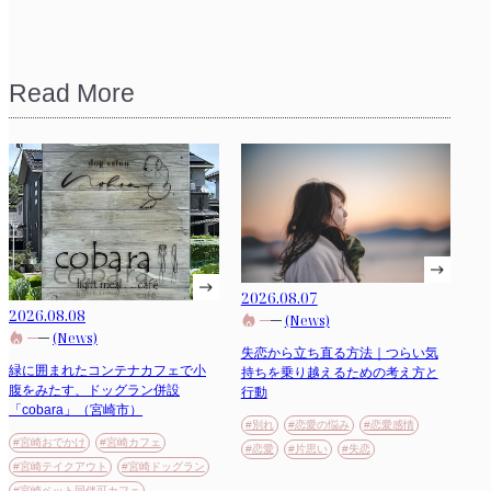
Read More
2026.08.07
2026.08.08
(News)
(News)
失恋から立ち直る方法｜つらい気
緑に囲まれたコンテナカフェで小
持ちを乗り越えるための考え方と
腹をみたす、ドッグラン併設
行動
「cobara」（宮崎市）
#別れ
#恋愛の悩み
#恋愛感情
#宮崎おでかけ
#宮崎カフェ
#恋愛
#片思い
#失恋
#宮崎テイクアウト
#宮崎ドッグラン
#宮崎ペット同伴可カフェ