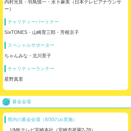
内村光良・羽鳥慎一・水卜麻美（日本テレビアナウンサ
ー）
チャリティーパートナー
SixTONES・山崎育三郎・芳根京子
スペシャルサポーター
ちゃんみな・北川景子
チャリティーランナー
星野真里
募金会場
県内の募金会場（8/30のみ実施）
UMKテレビ宮崎本社（宮崎市祇園2-78）