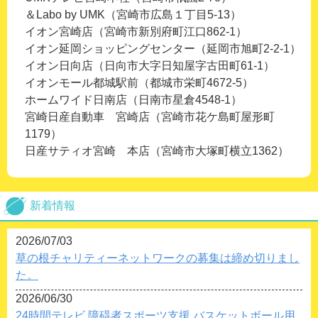
＆Labo by UMK（宮崎市広島１丁目5-13）
イオン宮崎店（宮崎市新別府町江口862-1）
イオン延岡ショッピングセンター（延岡市旭町2-2-1）
イオン日向店（日向市大字日知屋字古田町61-1）
イオンモール都城駅前（都城市栄町4672-5）
ホームワイド日南店（日南市星倉4548-1）
宮崎日産自動車 宮崎店（宮崎市花ケ島町屋形町
1179）
日産サティオ宮崎 本店（宮崎市大塚町横立1362）
新着情報
2026/07/03
草の根チャリティーネットワークの募集は締め切りまし
た。
2026/06/30
24時間テレビ 障碍者スポーツ支援 バスケットボール用