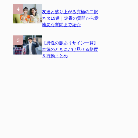
友達と盛り上がる究極の二択
ネタ19選｜定番の質問から意
地悪な質問まで紹介
【男性の脈ありサイン一覧】
本気のときにだけ見せる態度
＆行動まとめ