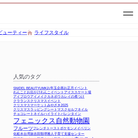
ビューティー
ライフスタイル
人気のタグ
お年玉企画
お正月イベント
SNIDEL BEAUTY
UMK
わんことお出かけ
わんこイベント
アイススケート場
アイブロウ
アイメイク
カネボウ
カレイの煮つけ
クラランス
クリスマスイベント
クリスマスマーケットみやざき2025
クリスマスラッピング
シートマスク
セルフネイル
チョコレート
ネイル
ハイライト
バレンタイン
フェニックス自然動物園
フルーツ
フレンチトースト
ポケモン
メイベリン
化粧水
台湾旅
吉田類
堺雅人
子育て支援センター