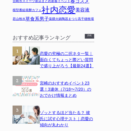
春コスメ
宮崎市スイーツ
新店まとめ
新春イベント
社内恋愛
美容液
模型
番組
発酵カフェ
草食系男子
若山牧水
薬膳火鍋
陶器まつり
高千穂牧場
おすすめ記事ランキング
恋愛の究極の二択ネタ一覧｜
面白くてちょっと際どい質問
で盛り上がろう【最新24選】
宮崎のおすすめイベント23
選！3連休（7/18〜7/20）の
おでかけ情報まとめ
ゾッとするほど当たる？ 彼
氏に試す心理テスト｜恋愛の
傾向が丸わかり