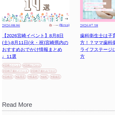
2026.08.06
(News)
2026.07.18
【2026宮崎イベント】8月8日
歯科衛生士は子
(土)-8月11日(火・祝)宮崎県内の
方！？ママ歯科
おすすめおでかけ情報まとめ
ライフステージ
♩11選
方
#宮崎イベント
#宮崎おでかけ
#宮崎子連れイベント
#宮崎子連れおでかけ
#宮崎市
#延岡市
#椎葉村
#綾町
#都城市
Read More