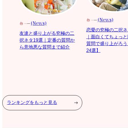
(News)
(News)
恋愛の究極の二択ネ
友達と盛り上がる究極の二
｜面白くてちょっと
択ネタ19選｜定番の質問か
質問で盛り上がろう
ら意地悪な質問まで紹介
24選】
ランキングをもっと見る