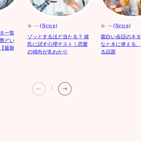
(News)
(News)
タ一覧
面白い会話のネタ
ゾッとするほど当たる？ 彼
際どい
なときに使える、
氏に試す心理テスト｜恋愛
【最新
る話題
の傾向が丸わかり