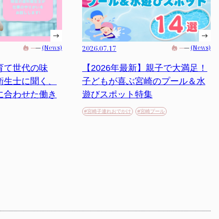
(News)
2026.07.17
(News)
育て世代の味
【2026年最新】親子で大満足！
衛生士に聞く、
子どもが喜ぶ宮崎のプール＆水
に合わせた働き
遊びスポット特集
#宮崎子連れおでかけ
#宮崎プール