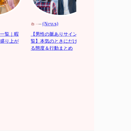
(News)
(News)
【2026宮崎イ
【男性の脈ありサイン一
一覧｜暇
日(土)-8月11
覧】本気のときにだけ見せ
盛り上が
県内のおすす
る態度＆行動まとめ
報まとめ♩11