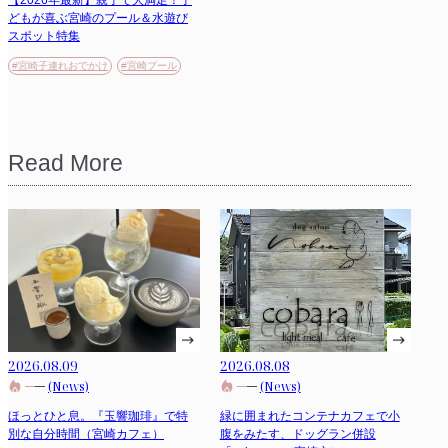
どもが喜ぶ宮崎のプール＆水遊び
スポット特集
#宮崎子連れおでかけ
#宮崎プール
Read More
2026.08.09
2026.08.08
(News)
(News)
ほっとひと息。『玉響珈琲』で特
緑に囲まれたコンテナカフェで小
別な自分時間（宮崎カフェ）
腹をみたす、ドッグラン併設