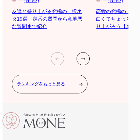
(News)
(News)
恋愛の究極の二択
友達と盛り上がる究極の二択ネ
白くてちょっと際
タ19選｜定番の質問から意地悪
り上がろう【最新2
な質問まで紹介
ランキングをもっと見る