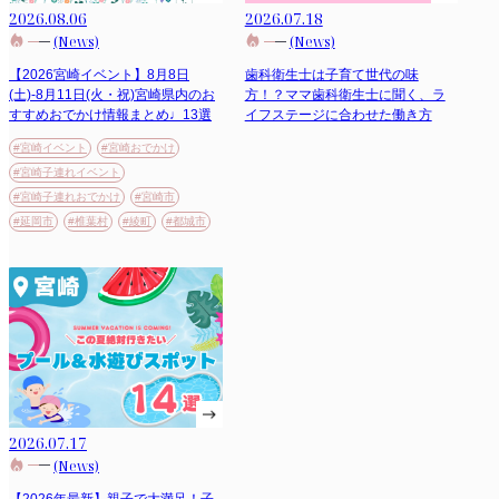
2026.08.06
2026.07.18
(News)
(News)
【2026宮崎イベント】8月8日
歯科衛生士は子育て世代の味
(土)-8月11日(火・祝)宮崎県内のお
方！？ママ歯科衛生士に聞く、ラ
すすめおでかけ情報まとめ♩13選
イフステージに合わせた働き方
#宮崎イベント
#宮崎おでかけ
#宮崎子連れイベント
#宮崎子連れおでかけ
#宮崎市
#延岡市
#椎葉村
#綾町
#都城市
2026.07.17
(News)
【2026年最新】親子で大満足！子