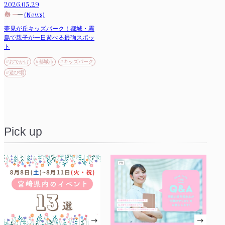
2026.05.29
(News)
夢見が丘キッズパーク！都城・霧
島で親子が一日遊べる最強スポッ
ト
#おでかけ
#都城市
#キッズパーク
#遊び場
Pick up