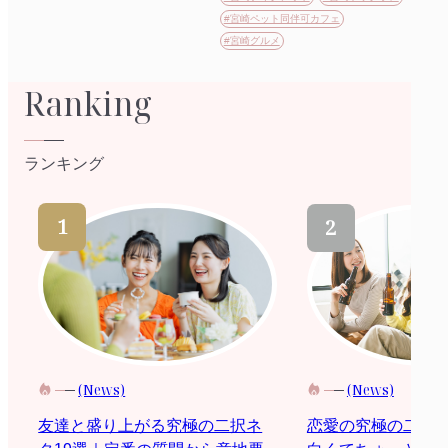
#宮崎ペット同伴可カフェ
#宮崎グルメ
Ranking
ランキング
(News)
(News)
恋愛の究極の二択
友達と盛り上がる究極の二択ネ