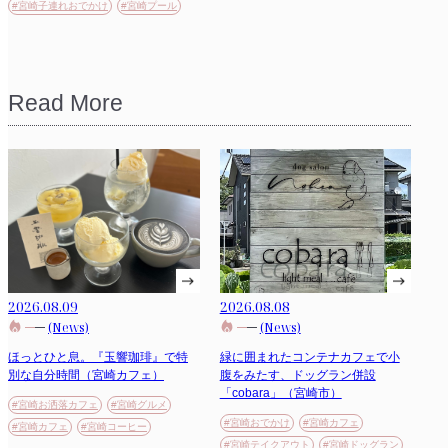
#宮崎子連れおでかけ
#宮崎プール
Read More
2026.08.09
2026.08.08
(News)
(News)
ほっとひと息。『玉響珈琲』で特
緑に囲まれたコンテナカフェで小
別な自分時間（宮崎カフェ）
腹をみたす、ドッグラン併設
「cobara」（宮崎市）
#宮崎お洒落カフェ
#宮崎グルメ
#宮崎おでかけ
#宮崎カフェ
#宮崎カフェ
#宮崎コーヒー
#宮崎テイクアウト
#宮崎ドッグラン