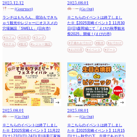
2025.08.01
2025.12.12
(Go Out)
(Gourmet)
※こちらのイベントは終了しまし
ランチはもちろん、宿泊もできち
た※【2025宮崎イベント】11月30
ゃう観光やレジャーにオススメの
日(日)森岡城にて「えびの秋季観光
穴場施設「SWELL」(日向市)
祭2025」開催！(えびの市)
#カフェ
#日向市
#ランチ
#子連れおでかけ
#観光
#おでかけ
#ホテル
#観光
#レジャー施設
#えびの市
#イベント
#デート
2025.08.01
2025.08.01
(Go Out)
(Go Out)
※こちらのイベントは終了しまし
※こちらのイベントは終了しまし
た※【2025宮崎イベント】11月22
た※【2025宮崎イベント】11月15
日(土),23日(日),24日(月)須美江家族
日(土)～秋空の下、古墳であそぼう