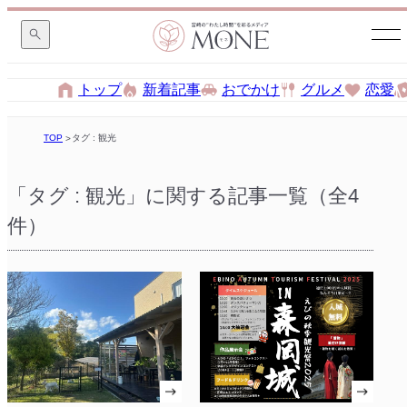
トップ
新着記事
おでかけ
グルメ
恋愛
TOP
タグ : 観光
「タグ : 観光」に関する記事一覧（全4
件）