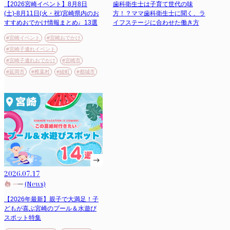
【2026宮崎イベント】8月8日
歯科衛生士は子育て世代の味
(土)-8月11日(火・祝)宮崎県内のお
方！？ママ歯科衛生士に聞く、ラ
すすめおでかけ情報まとめ♩13選
イフステージに合わせた働き方
#宮崎イベント
#宮崎おでかけ
#宮崎子連れイベント
#宮崎子連れおでかけ
#宮崎市
#延岡市
#椎葉村
#綾町
#都城市
2026.07.17
(News)
【2026年最新】親子で大満足！子
どもが喜ぶ宮崎のプール＆水遊び
スポット特集