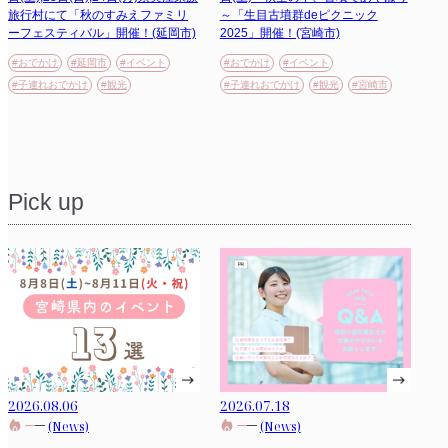
旅行村にて「秋のすみえファミリ
～「生目古墳群deピクニック
ーフェスティバル」開催！(延岡市)
2025」開催！(宮崎市)
#おでかけ
#延岡市
#イベント
#おでかけ
#イベント
#子連れおでかけ
#観光
#子連れおでかけ
#観光
#宮崎市
Pick up
2026.08.06
2026.07.18
(News)
(News)