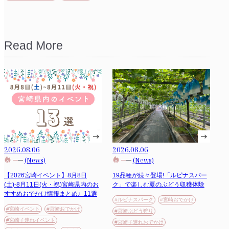
Read More
2026.08.06
2026.08.06
(News)
(News)
【2026宮崎イベント】8月8日
19品種が続々登場!「ルピナスパー
(土)-8月11日(火・祝)宮崎県内のお
ク」で楽しむ夏のぶどう収穫体験
すすめおでかけ情報まとめ♩11選
#ルピナスパーク
#宮崎おでかけ
#宮崎イベント
#宮崎おでかけ
#宮崎ぶどう狩り
#宮崎子連れイベント
#宮崎子連れおでかけ