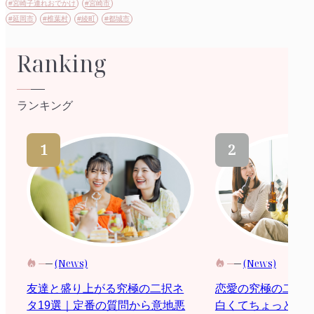
#宮崎子連れおでかけ
#宮崎市
#延岡市
#椎葉村
#綾町
#都城市
Ranking
ランキング
(News)
(News)
恋愛の究極の二択
友達と盛り上がる究極の二択ネ
白くてちょっと際
タ19選｜定番の質問から意地悪