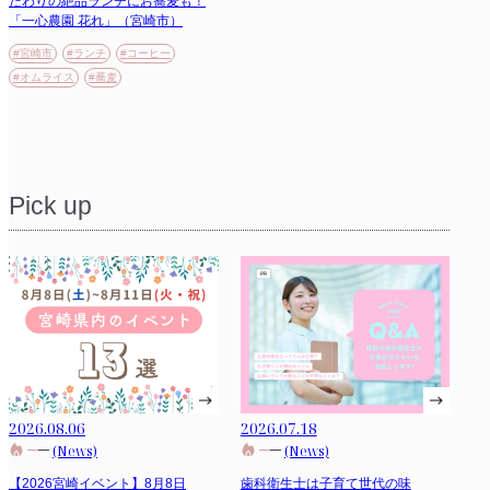
だわりの絶品ランチにお蕎麦も！
「一心農園 花れ」（宮崎市）
#宮崎市
#ランチ
#コーヒー
#オムライス
#蕎麦
Pick up
2026.08.06
2026.07.18
(News)
(News)
【2026宮崎イベント】8月8日
歯科衛生士は子育て世代の味