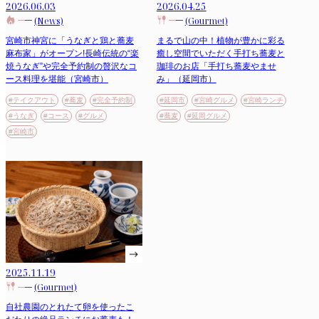
2026.06.03
2026.04.25
(News)
(Gourmet)
宮崎市神宮に「うなぎと鶏と蕎麦
まるで山の中！植物が豊かに彩る
麻布家」がオープン!長崎伝統の“楽
癒し空間でいただく手打ち蕎麦と
焼うなぎ”や完全予約制の贅沢なコ
珈琲のお店「手打ち蕎麦やませ
ース料理を堪能（宮崎市）
み」（延岡市）
#テイクアウト
#蕎麦
#完全予約制
#延岡市
#宮崎グルメ
#宮崎ランチ
#うなぎ
#コース
#グルメ
#蕎麦
#延岡グルメ
#宮崎市
2025.11.19
(Gourmet)
自社農園のとれたて卵を使ったこ