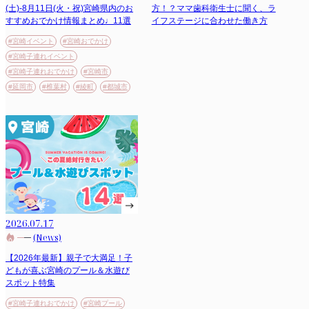
(土)-8月11日(火・祝)宮崎県内のお
方！？ママ歯科衛生士に聞く、ラ
すすめおでかけ情報まとめ♩11選
イフステージに合わせた働き方
#宮崎イベント
#宮崎おでかけ
#宮崎子連れイベント
#宮崎子連れおでかけ
#宮崎市
#延岡市
#椎葉村
#綾町
#都城市
2026.07.17
(News)
【2026年最新】親子で大満足！子
どもが喜ぶ宮崎のプール＆水遊び
スポット特集
#宮崎子連れおでかけ
#宮崎プール