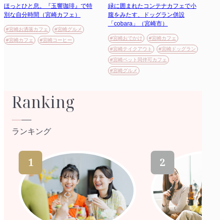
ほっとひと息。『玉響珈琲』で特
緑に囲まれたコンテナカフェで小
別な自分時間（宮崎カフェ）
腹をみたす、ドッグラン併設
「cobara」（宮崎市）
#宮崎お洒落カフェ
#宮崎グルメ
#宮崎おでかけ
#宮崎カフェ
#宮崎カフェ
#宮崎コーヒー
#宮崎テイクアウト
#宮崎ドッグラン
#宮崎ペット同伴可カフェ
#宮崎グルメ
Ranking
ランキング