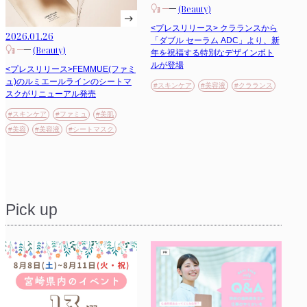
(Beauty)
<プレスリリース> クラランスから
2026.01.26
「ダブル セーラム ADC」より、新
(Beauty)
年を祝福する特別なデザインボト
ルが登場
<プレスリリース>FEMMUE(ファミ
ュ)のルミエールラインのシートマ
#スキンケア
#美容液
#クラランス
スクがリニューアル発売
#スキンケア
#ファミュ
#美肌
#美容
#美容液
#シートマスク
Pick up