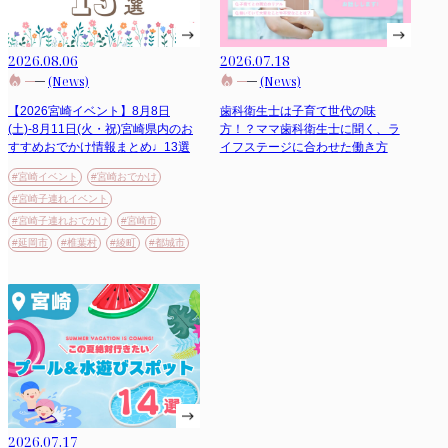
2026.08.06
2026.07.18
(News)
(News)
【2026宮崎イベント】8月8日
歯科衛生士は子育て世代の味
(土)-8月11日(火・祝)宮崎県内のお
方！？ママ歯科衛生士に聞く、ラ
すすめおでかけ情報まとめ♩13選
イフステージに合わせた働き方
#宮崎イベント
#宮崎おでかけ
#宮崎子連れイベント
#宮崎子連れおでかけ
#宮崎市
#延岡市
#椎葉村
#綾町
#都城市
2026.07.17