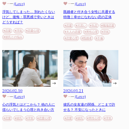
(Love)
(Love)
浮気してしまった… 別れたくない
既婚者と付き合う女性に共通する
けど、後悔・罪悪感で辛いときは
特徴｜幸せになれない恋の正体
どうすれば？
#恋愛
#片思い
#失恋
#職場恋愛
#恋愛
#浮気
#恋愛心理
#大人の恋愛
#男性心理
#浮気
#彼氏との悩み
#恋愛心理
#既婚者
#不倫
2026.01.21
2026.02.10
(Love)
(Love)
彼氏の女友達の関係、どこまで許
心の浮気とはどこから？ 他の人に
せる？ 不安になったときに
揺らいでしまう心理と向き合い方
#恋愛
#彼氏
#男性心理
#浮気
#恋愛
#彼氏
#浮気
#恋愛心理