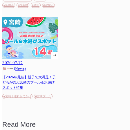
#延岡市
#椎葉村
#綾町
#都城市
2026.07.17
(News)
【2026年最新】親子で大満足！子
どもが喜ぶ宮崎のプール＆水遊び
スポット特集
#宮崎子連れおでかけ
#宮崎プール
Read More