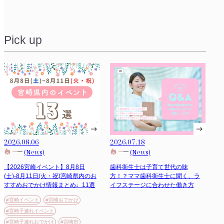
Pick up
2026.08.06
2026.07.18
(News)
(News)
【2026宮崎イベント】8月8日
歯科衛生士は子育て世代の味
(土)-8月11日(火・祝)宮崎県内のお
方！？ママ歯科衛生士に聞く、ラ
すすめおでかけ情報まとめ♩11選
イフステージに合わせた働き方
#宮崎イベント
#宮崎おでかけ
#宮崎子連れイベント
#宮崎子連れおでかけ
#宮崎市