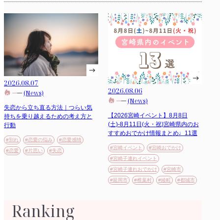
2026.08.07
2026.08.06
(News)
(News)
失恋から立ち直る方法｜つらい気
【2026宮崎イベント】8月8日
持ちを乗り越えるための考え方と
(土)-8月11日(火・祝)宮崎県内のお
行動
すすめおでかけ情報まとめ♩11選
#別れ
#恋愛の悩み
#恋愛感情
#宮崎イベント
#宮崎おでかけ
#恋愛
#片思い
#失恋
#宮崎子連れイベント
#宮崎子連れおでかけ
#宮崎市
#延岡市
#椎葉村
#綾町
#都城市
Ranking