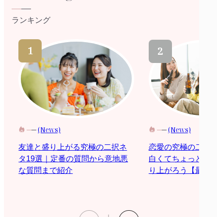
ランキング
(News)
(News)
恋愛の究極の二択
友達と盛り上がる究極の二択ネ
白くてちょっと際
タ19選｜定番の質問から意地悪
り上がろう【最新2
な質問まで紹介