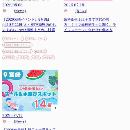
2026.08.06
2026.07.18
(News)
(News)
【2026宮崎イベント】8月8日
歯科衛生士は子育て世代の味
(土)-8月11日(火・祝)宮崎県内のお
方！？ママ歯科衛生士に聞く、ラ
すすめおでかけ情報まとめ♩11選
イフステージに合わせた働き方
#宮崎イベント
#宮崎おでかけ
#宮崎子連れイベント
#宮崎子連れおでかけ
#宮崎市
#延岡市
#椎葉村
#綾町
#都城市
2026.07.17
(News)
【2026年最新】親子で大満足！子