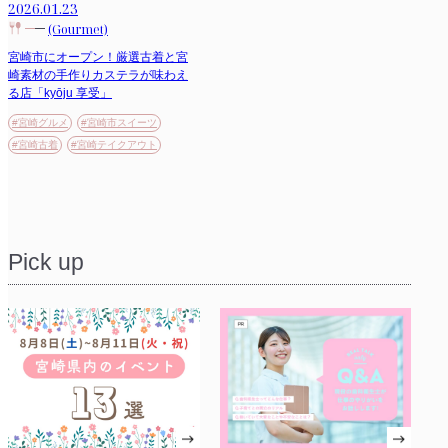
2026.01.23
(Gourmet)
宮崎市にオープン！厳選古着と宮
崎素材の手作りカステラが味わえ
る店「kyōju 享受」
#宮崎グルメ
#宮崎市スイーツ
#宮崎古着
#宮崎テイクアウト
Pick up