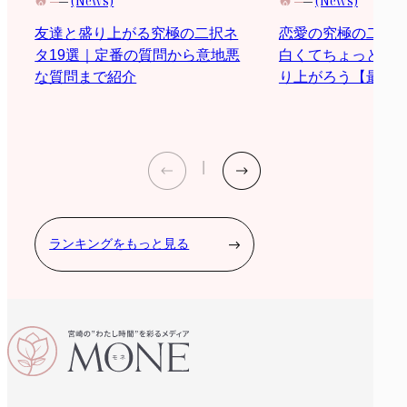
(News)
(News)
恋愛の究極の二択
友達と盛り上がる究極の二択ネ
白くてちょっと際
タ19選｜定番の質問から意地悪
り上がろう【最新2
な質問まで紹介
ランキングをもっと見る