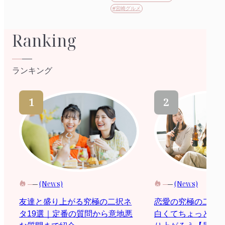
#宮崎グルメ
Ranking
ランキング
(News)
(News)
恋愛の究極の二択
友達と盛り上がる究極の二択ネ
白くてちょっと際
タ19選｜定番の質問から意地悪