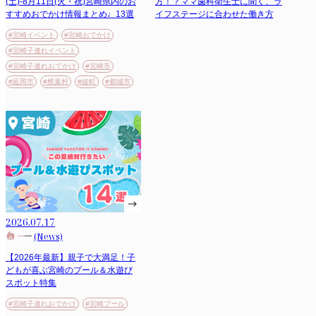
(土)-8月11日(火・祝)宮崎県内のお
方！？ママ歯科衛生士に聞く、ラ
すすめおでかけ情報まとめ♩13選
イフステージに合わせた働き方
#宮崎イベント
#宮崎おでかけ
#宮崎子連れイベント
#宮崎子連れおでかけ
#宮崎市
#延岡市
#椎葉村
#綾町
#都城市
2026.07.17
(News)
【2026年最新】親子で大満足！子
どもが喜ぶ宮崎のプール＆水遊び
スポット特集
#宮崎子連れおでかけ
#宮崎プール