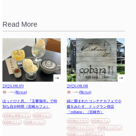
Read More
2026.08.09
2026.08.08
(News)
(News)
ほっとひと息。『玉響珈琲』で特
緑に囲まれたコンテナカフェで小
別な自分時間（宮崎カフェ）
腹をみたす、ドッグラン併設
「cobara」（宮崎市）
#宮崎お洒落カフェ
#宮崎グルメ
#宮崎おでかけ
#宮崎カフェ
#宮崎カフェ
#宮崎コーヒー
#宮崎テイクアウト
#宮崎ドッグラン
#宮崎ペット同伴可カフェ