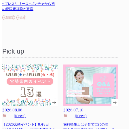
<プレスリリース>ゴンチャから初
の夏限定福袋が登場
#夏限定
#福袋
Pick up
2026.08.06
2026.07.18
(News)
(News)
【2026宮崎イベント】8月8日
歯科衛生士は子育て世代の味